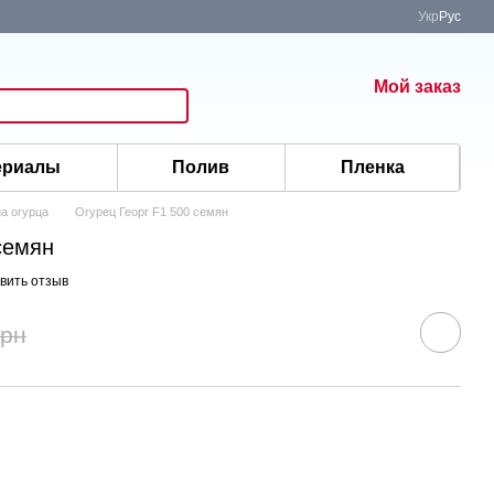
Укр
Рус
Мой заказ
ериалы
Полив
Пленка
а огурца
Огурец Георг F1 500 семян
семян
вить отзыв
грн