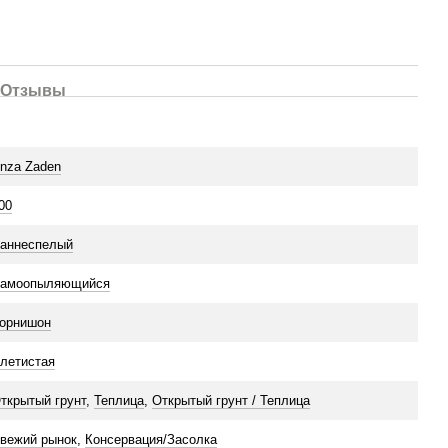
Отзывы
Цвітіння
nza Zaden
00
аннеспелый
амоопыляющийся
ьное удобрение
Биостимулятор роста
Огурец Геор
.18.18+3 0.5 кг
SmartGrow Огурец 25 мл
1 162 грн
орнишон
19 грн
летистая
1 862 
ткрытый грунт
,
Теплица
,
Открытый грунт / Теплица
вежий рынок
,
Консервация/Засолка