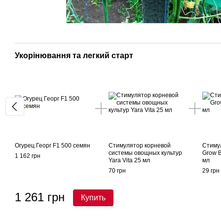
Укорінювання та легкий старт
Огурец Георг F1 500 семян
Стимулятор корневой
Стиму
системы овощных культур
Grow 
1 162 грн
Yara Vita 25 мл
мл
70 грн
29 грн
1 261 грн
Купить