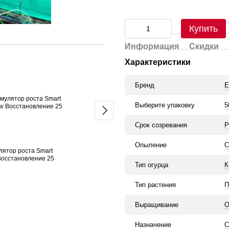
Купить
Информация
Скидки
Основне підживлення
Характеристики
Бренд
E
Выберите упаковку
5
Срок созревания
Р
Опыление
С
лятор роста Smart
Огурец Георг F1 500 семян
Минерал
Восстановление 25
Мастер 18
1 162 грн
Тип огурца
К
164 грн
Тип растения
П
1 345 грн
Купить
Выращивание
О
Назначение
С