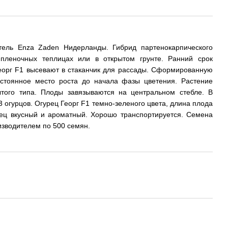
тель Enza Zaden Нидерланды. Гибрид партенокарпического
пленочных теплицах или в открытом грунте. Ранний срок
еорг F1 высевают в стаканчик для рассады. Сформированную
стоянное место роста до начала фазы цветения. Растение
ытого типа. Плоды завязываются на центральном стебле. В
 огурцов. Огурец Георг F1 темно-зеленого цвета, длина плода
урец вкусный и ароматный. Хорошо транспортируется. Семена
изводителем по 500 семян.