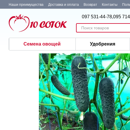
Перейти к основному контенту
Наши преимущества
Доставка и оплата
Возврат
Контакты
Поль
097 531-44-78,
095 714
Семена овощей
Удобрения