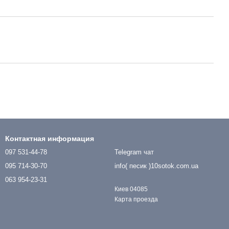
Контактная информация
097 531-44-78
Telegram чат
095 714-30-70
info( песик )10sotok.com.ua
063 954-23-31
Киев 04085
Карта проезда