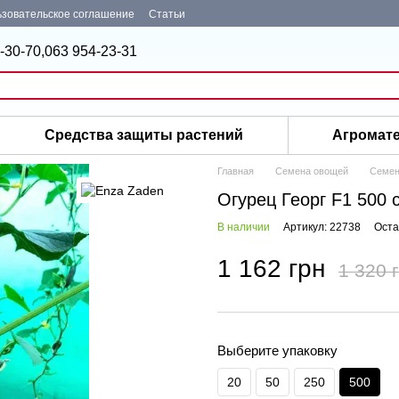
зовательское соглашение
Статьи
-30-70,
063 954-23-31
Средства защиты растений
Агромат
Главная
Семена овощей
Семен
Огурец Георг F1 500 
В наличии
Артикул: 22738
Оста
1 162 грн
1 320 
Выберите упаковку
20
50
250
500