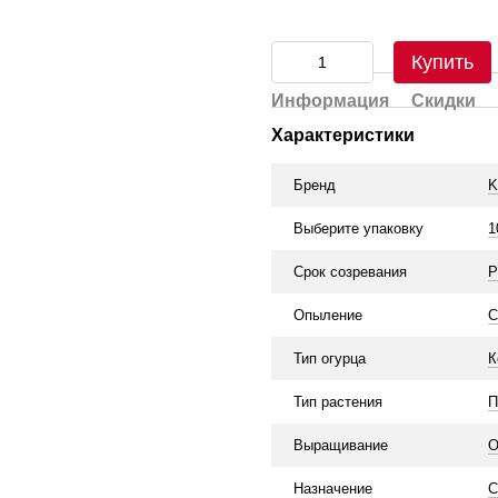
Купить
Информация
Скидки
Характеристики
Бренд
K
Выберите упаковку
1
Срок созревания
Р
Опыление
С
Тип огурца
К
Тип растения
П
Выращивание
О
Назначение
С