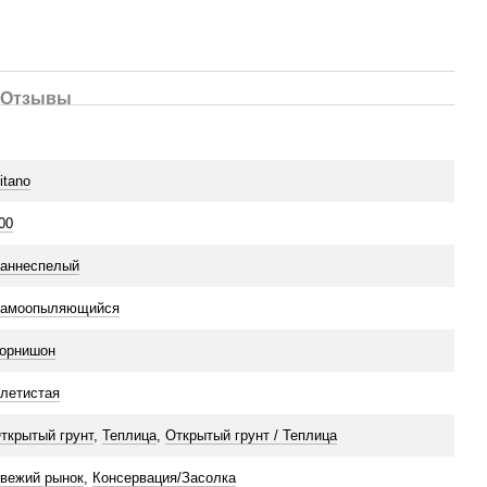
Отзывы
itano
00
аннеспелый
амоопыляющийся
орнишон
летистая
ткрытый грунт
,
Теплица
,
Открытый грунт / Теплица
вежий рынок
,
Консервация/Засолка