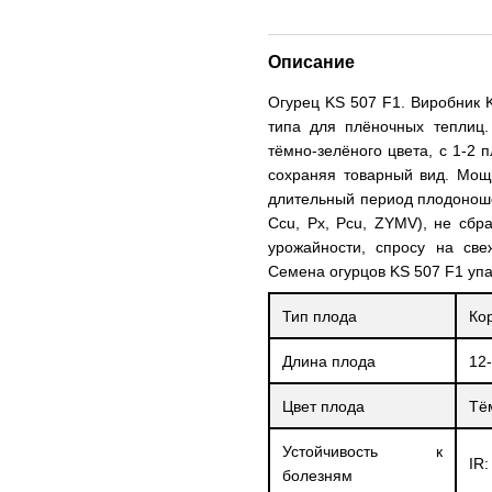
Описание
Огурец KS 507 F1. Виробник 
типа для плёночных теплиц
тёмно-зелёного цвета, с 1-2
сохраняя товарный вид. Мощ
длительный период плодоноше
Ccu, Px, Pcu, ZYMV), не сбр
урожайности, спросу на св
Семена огурцов KS 507 F1 уп
Тип плода
Ко
Длина плода
12
Цвет плода
Тё
Устойчивость к
IR:
болезням