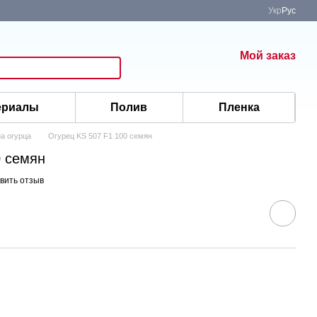
Укр
Рус
Мой заказ
ериалы
Полив
Пленка
а огурца
Огурец KS 507 F1 100 семян
0 семян
вить отзыв