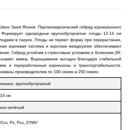
Kitano Seed Японія. Партенокарпический гибрид корнишонного
. Формирует однородные крупнобугорчатые плоды 12-14 см
 плодами в пазухе. Плоды не теряют форму при перерастании,
ная корневая система и короткие междоузлия обеспечивают
ния. Гибрид устойчив к стрессовым условиям и болезням (IR:
асывает завязь. Выращивание выгодно благодаря стабильной
ежие и переработанные корнишоны и транспортабельности.
акованы производителем по 100 семян и 250 семян.
рнишон, крупнобугорчатый
-14 см
мно-зелёный
 Ccu, Px, Pcu, ZYMV