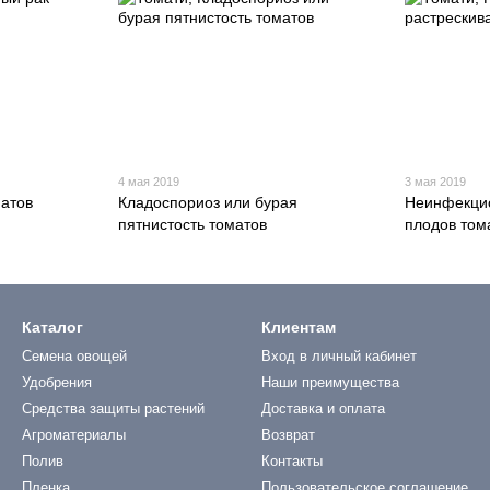
4 мая 2019
3 мая 2019
матов
Кладоспориоз или бурая
Неинфекцио
пятнистость томатов
плодов том
Каталог
Клиентам
Семена овощей
Вход в личный кабинет
Удобрения
Наши преимущества
Средства защиты растений
Доставка и оплата
Агроматериалы
Возврат
Полив
Контакты
Пленка
Пользовательское соглашение