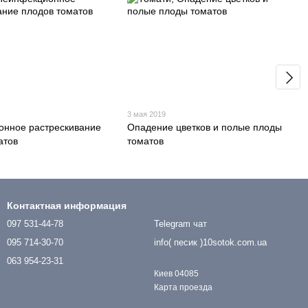
3 мая 2019
нное растрескивание
Опадение цветков и полые плоды
атов
томатов
Контактная информация
097 531-44-78
Telegram чат
095 714-30-70
info( песик )10sotok.com.ua
063 954-23-31
Киев 04085
Карта проезда