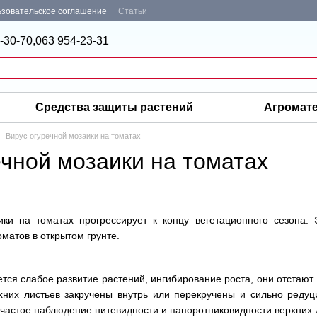
зовательское соглашение
Статьи
-30-70,
063 954-23-31
Средства защиты растений
Агромат
Вирус огуречной мозаики на томатах
ечной мозаики на томатах
ики на томатах прогрессирует к концу вегетационного сезона.
матов в открытом грунте.
ся слабое развитие растений, ингибирование роста, они отстают в
рхних листьев закручены внутрь или перекручены и сильно реду
 частое наблюдение нитевидности и папоротниковидности верхних 