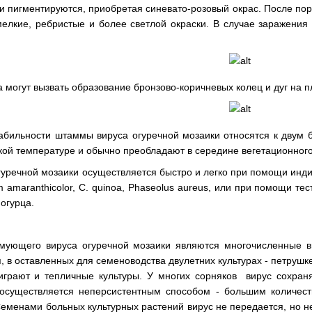
и пигментируются, приобретая синевато-розовый окрас. После по
елкие, ребристые и более светлой окраски. В случае заражения
могут вызвать образование бронзово-коричневых колец и дуг на пл
табильности штаммы вируса огуречной мозаики относятся к двум
кой температуре и обычно преобладают в середине вегетационног
уречной мозаики осуществляется быстро и легко при помощи инди
 amaranthicolor, С. quinoa, Phaseolus aureus, или при помощи те
огурца.
мующего вируса огуречной мозаики являются многочисленные ви
 в оставленных для семеноводства двулетних культурах - петрушке
 играют и тепличные культуры. У многих сорняков вирус сохран
 осуществляется неперсистентным способом - большим количес
. Семенами больных культурных растений вирус не передается, но 