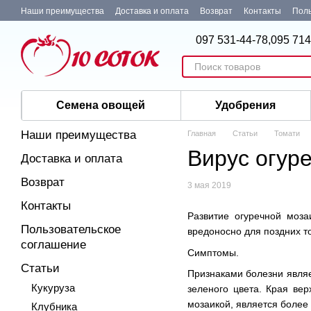
Перейти к основному контенту
Наши преимущества
Доставка и оплата
Возврат
Контакты
Поль
097 531-44-78,
095 714
Семена овощей
Удобрения
Наши преимущества
Главная
Статьи
Томати
Вирус огур
Доставка и оплата
Возврат
3 мая 2019
Контакты
Развитие огуречной моза
Пользовательское
вредоносно для поздних то
соглашение
Симптомы.
Статьи
Признаками болезни являет
Кукуруза
зеленого цвета. Края ве
мозаикой, является более
Клубника