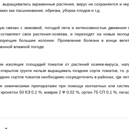
де выращивались зараженные растения, вирус не сохраняется и че
ких как пасынкование, обрезка, уборка плодов и т.д.
.
ю связан с зимовкой, погодой лета и интенсивностью движения п
оставляют свои растения-хозяева, и переходят на новые мол
азующие большие колонии. Проявление болезни в конце вегет
шенной влажной погоде.
и изоляция площадей томатов от растений хозяев-вируса, напр
 открытом грунте нельзя выращивать поздние сорта томатов, т.к.
дних сортов томатов необходимо сосредоточить в районах, где лет
ся химическими препаратами при помощи контактных или систе
кронетон 50 КЭ 0,1 %, маврик 2 Ф 0,02 %, ортен 75 СП 0,1 %, пегас