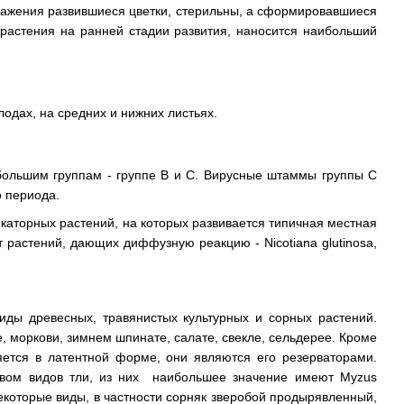
ражения развившиеся цветки, стерильны, а сформировавшиеся
 растения на ранней стадии развития, наносится наибольший
одах, на средних и нижних листьях.
 большим группам - группе В и С. Вирусные штаммы группы С
о периода.
каторных растений, на которых развивается типичная местная
ст растений, дающих диффузную реакцию - Nicotiana glutinosa,
ды древесных, травянистых культурных и сорных растений.
, моркови, зимнем шпинате, салате, свекле, сельдерее. Кроме
яется в латентной форме, они являются его резерваторами.
твом видов тли, из них наибольшее значение имеют Myzus
некоторые виды, в частности сорняк зверобой продырявленный,