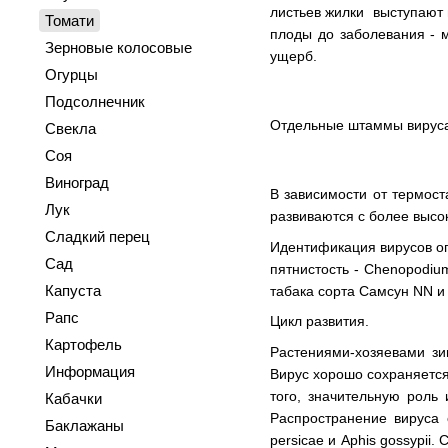
листьев жилки выступают 
Томати
плоды до заболевания - м
Зерновые колосовые
ущерб.
Огурцы
Подсолнечник
Отдельные штаммы вируса 
Свекла
Соя
Виноград
В зависимости от термос
Лук
развиваются с более высо
Сладкий перец
Идентификация вирусов ог
Сад
пятнистость - Chenopodium
Капуста
табака сорта Самсун NN и 
Рапс
Цикл развития.
Картофель
Растениями-хозяевами зи
Информация
Вирус хорошо сохраняется,
того, значительную роль
Кабачки
Распространение вируса
Баклажаны
persicae и Aphis gossypii