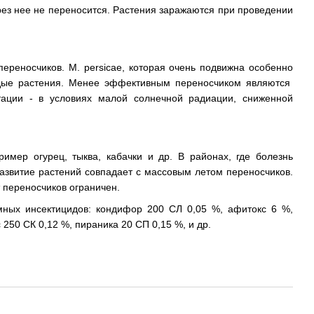
рез нее не переносится. Растения заражаются при проведении
ереносчиков. М. реrsicae, которая очень подвижна особенно
одые растения. Менее эффективным переносчиком являются
ации - в условиях малой солнечной радиации, сниженной
имер огурец, тыква, кабачки и др. В районах, где болезнь
 развитие растений совпадает с массовым летом переносчиков.
 переносчиков ограничен.
мных инсектицидов: кондифор 200 СЛ 0,05 %, афитокс 6 %,
 250 СК 0,12 %, пираника 20 СП 0,15 %, и др.