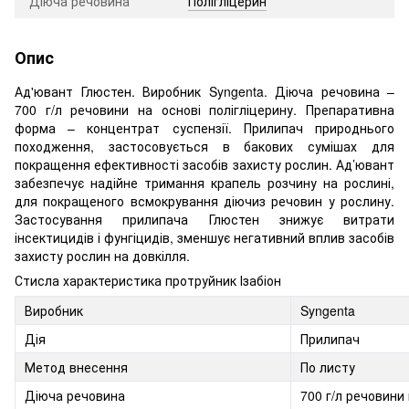
Діюча речовина
Полігліцерин
Опис
Ад'ювант Глюстен. Виробник Syngenta. Діюча речовина –
700 г/л речовини на основі полігліцерину. Препаративна
форма – концентрат суспензії. Прилипач природнього
походження, застосовується в бакових сумішах для
покращення ефективності засобів захисту рослин. Ад’ювант
забезпечує надійне тримання крапель розчину на рослині,
для покращеного всмокрування діючиз речовин у рослину.
Застосування прилипача Глюстен знижує витрати
інсектицидів і фунгіцидів, зменшує негативний вплив засобів
захисту рослин на довкілля.
Стисла характеристика протруйник Ізабіон
Виробник
Syngenta
Дія
Прилипач
Метод внесення
По листу
Діюча речовина
700 г/л речовини 