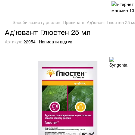
Засоби захисту рослин
Прилипачі
Ад'ювант Глюстен 25 м
Ад'ювант Глюстен 25 мл
Артикул:
22954
Написати відгук