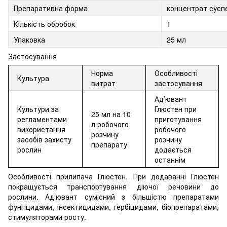
Препаративна форма
концентрат суспе
Кількість обробок
1
Упаковка
25 мл
Застосування
Норма
Особливості
Культура
витрат
застосування
Ад’ювант
Культури за
Глюстен при
25 мл на 10
регламентами
приготування
л робочого
використання
робочого
розчину
засобів захисту
розчину
препарату
рослин
додається
останнім
Особливості прилипача Глюстен. При додаванні Глюстен
покращується транспортування діючої речовини до
рослини. Ад’ювант сумісний з більшістю препаратами
фунгіцидами, інсектицидами, гербіцидами, біопрепаратами,
стимуляторами росту.