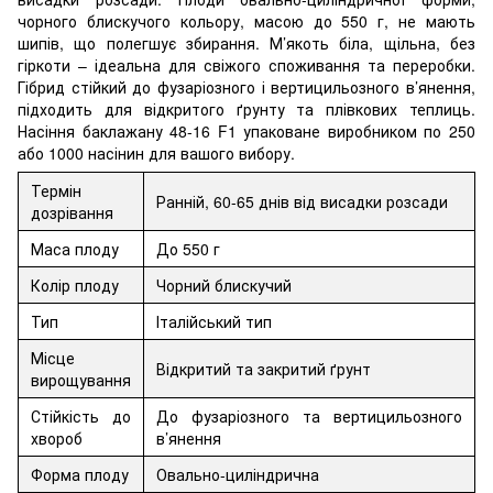
чорного блискучого кольору, масою до 550 г, не мають
шипів, що полегшує збирання. М’якоть біла, щільна, без
гіркоти – ідеальна для свіжого споживання та переробки.
Гібрид стійкий до фузаріозного і вертицильозного в’янення,
підходить для відкритого ґрунту та плівкових теплиць.
Насіння баклажану 48-16 F1 упаковане виробником по 250
або 1000 насінин для вашого вибору.
Термін
Ранній, 60-65 днів від висадки розсади
дозрівання
Маса плоду
До 550 г
Колір плоду
Чорний блискучий
Тип
Італійський тип
Місце
Відкритий та закритий ґрунт
вирощування
Стійкість до
До фузаріозного та вертицильозного
хвороб
в’янення
Форма плоду
Овально-циліндрична