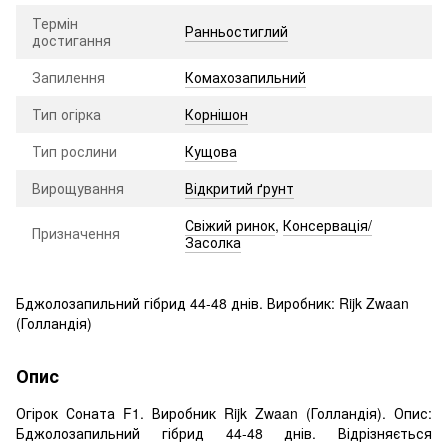
Термін
Ранньостиглий
достигання
Запилення
Комахозапильний
Тип огірка
Корнішон
Тип рослини
Кущова
Вирощування
Відкритий ґрунт
Свіжий ринок
,
Консервація/
Призначення
Засолка
Бджолозапильний гібрид 44-48 днів. Виробник: Rijk Zwaan
(Голландія)
Опис
Огірок Соната F1. Виробник Rijk Zwaan (Голландія). Опис:
Бджолозапильний гібрид 44-48 днів. Відрізняється