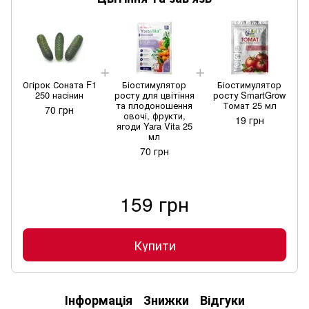
Огірок Соната F1
Біостимулятор
Біостимулятор
250 насінин
росту для цвітіння
росту SmartGrow
та плодоношення
Томат 25 мл
70 грн
овочі, фрукти,
19 грн
ягоди Yara Vita 25
мл
70 грн
159 грн
Купити
Інформація
Знижки
Відгуки