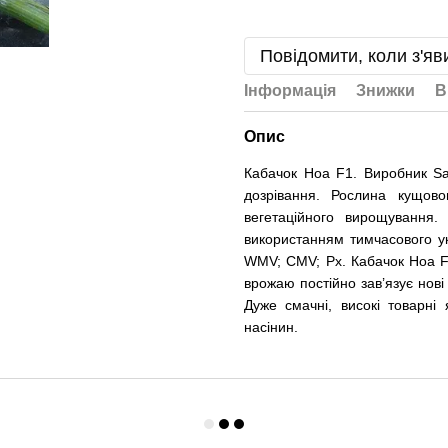
Повідомити, коли з'яв
Інформація
Знижки
В
Опис
Кабачок Ноа F1. Виробник Sak
дозрівання. Рослина кущово
вегетаційного вирощування
використанням тимчасового ук
WMV; CMV; Px. Кабачок Ноа F
врожаю постійно зав’язує нов
Дуже смачні, високі товарні
насінин.