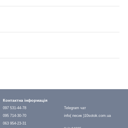
Контактна інформація
097 531-44-78
Telegram чат
095 714-30-70
info( песик )10sotok.com.ua
063 954-23-31