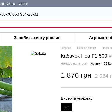
ористувача
Статті
-30-70,
063 954-23-31
Засоби захисту рослин
Агроматер
Головна
Насіння овочів
Насіння
Кабачок Ноа F1 500 н
Немає в наявності
Артикул: 2281
1 876 грн
2 084 
Виберіть упаковку
500