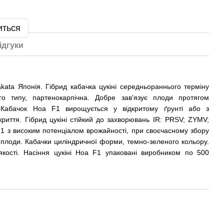
иться
ідгуки
ata Японія. Гібрид кабачка цукіні середньораннього терміну
го типу, партенокарпічна. Добре зав’язує плоди протягом
. Кабачок Ноа F1 вирощується у відкритому ґрунті або з
риття. Гібрид цукіні стійкий до захворювань IR: PRSV; ZYMV;
1 з високим потенціалом врожайності, при своєчасному збору
і плоди. Кабачки циліндричної форми, темно-зеленого кольору.
 якості. Насіння цукіні Ноа F1 упаковані виробником по 500