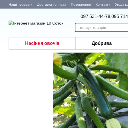
Перейти до основного контенту
Наші переваги
Доставка і оплата
Повернення
Контакти
Угода к
097 531-44-78,
095 714
Насіння овочів
Добрива