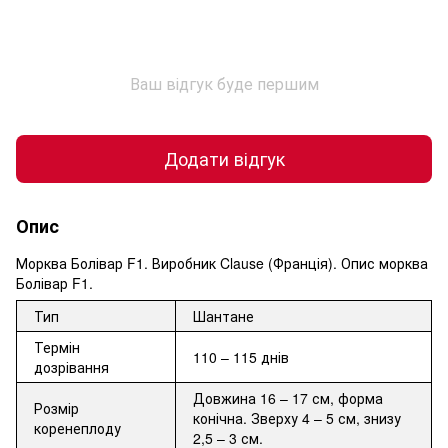
Ваш відгук буде першим
Додати відгук
Опис
Морква Болівар F1. Виробник Clause (Франція). Опис морква
Болівар F1.
Тип
Шантане
Термін
110 – 115 днів
дозрівання
Довжина 16 – 17 см, форма
Розмір
конічна. Зверху 4 – 5 см, знизу
коренеплоду
2,5 – 3 см.