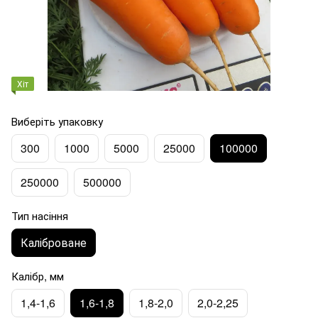
Хіт
Виберіть упаковку
300
1000
5000
25000
100000
250000
500000
Тип насіння
Каліброване
Калібр, мм
1,4-1,6
1,6-1,8
1,8-2,0
2,0-2,25