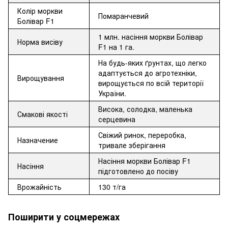
Колір моркви
Помаранчевий
Болівар F1
1 млн. насіння моркви Болівар
Норма висіву
F1 на 1 га.
На будь-яких ґрунтах, що легко
адаптується до агротехніки,
Вирощування
вирощується по всій території
України.
Висока, солодка, маленька
Смакові якості
серцевина
Свіжий ринок, переробка,
Назначение
тривале зберігання
Насіння моркви Болівар F1
Насіння
підготовлено до посіву
Врожайність
130 т/га
Поширити у соцмережах