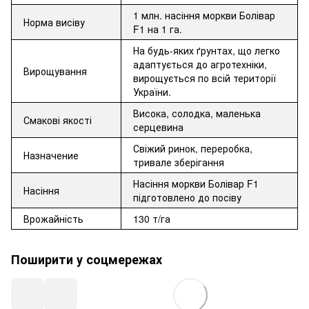
1 млн. насіння моркви Болівар
Норма висіву
F1 на 1 га.
На будь-яких ґрунтах, що легко
адаптується до агротехніки,
Вирощування
вирощується по всій території
України.
Висока, солодка, маленька
Смакові якості
серцевина
Свіжий ринок, переробка,
Назначение
тривале зберігання
Насіння моркви Болівар F1
Насіння
підготовлено до посіву
Врожайність
130 т/га
Поширити у соцмережах