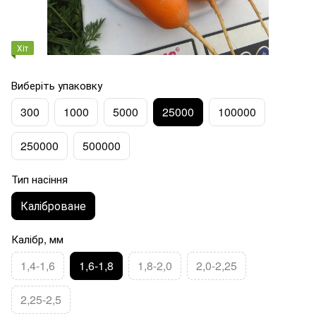
Хіт
Виберіть упаковку
300
1000
5000
25000
100000
250000
500000
Тип насіння
Каліброване
Калібр, мм
1,4-1,6
1,6-1,8
1,8-2,0
2,0-2,25
2,25-2,5