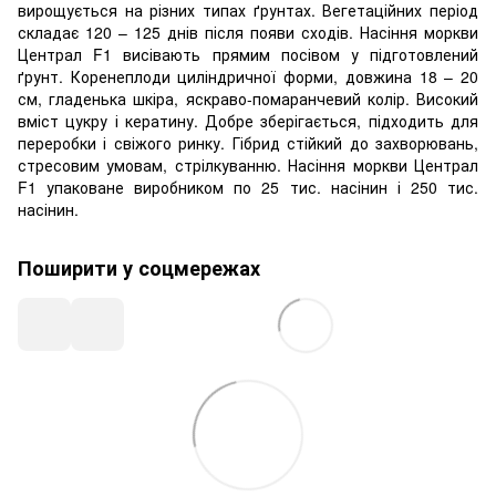
вирощується на різних типах ґрунтах. Вегетаційних період
складає 120 – 125 днів після появи сходів. Насіння моркви
Централ F1 висівають прямим посівом у підготовлений
ґрунт. Коренеплоди циліндричної форми, довжина 18 – 20
см, гладенька шкіра, яскраво-помаранчевий колір. Високий
вміст цукру і кератину. Добре зберігається, підходить для
переробки і свіжого ринку. Гібрид стійкий до захворювань,
стресовим умовам, стрілкуванню. Насіння моркви Централ
F1 упаковане виробником по 25 тис. насінин і 250 тис.
насінин.
Поширити у соцмережах