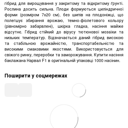
гібрид для вирощування у закритому та відкритому ґрунті.
Рослина досить сильна. Плоди формуються циліндричної
форми (розміром 7х20 см), без шипів на плодоніжці, що
полегшує збирання врожаю, темно-фіолетового кольору
(рівномірно забарвлені), шкірка гладка, насіння майже
відсутнє. Гібрид стійкий до вірусу тютюнової мозаїки та
низьких температур. Відзначається даний гібрид високою
та стабільною врожайністю, транспортабельністю та
високими смаковими якостями. Використовується для
свіжого ринку, переробки та заморожування. Купити насіння
баклажана Нарвал F1 в оригінальній упаковці 1000 насінин.
Поширити у соцмережах