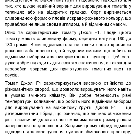
тих, хто шукає надійний варіант для вирощування томатів у
теплицях або на відкритих грядках. Сорт вирізняється
сливовидною формою плодів яскраво-рожевого кольору, що
приваблює не лише своїм виглядом, а й відмінним смаком.
Опис та характеристики томату Джолі F1. Плоди цього
томату мають сливовидну форму, середню вагу від 160 до
180 грамів. Вони відрізняються не тільки своєю красивою
рожевою забарвленістю, а й чудовим смаком, що робить їх
відмінним вибором для використання в кулінарії. Цей сорт
дуже добре підходить для свіжого споживання, а також для
переробки, зокрема для приготування томатних паст та
соусів.
Томат Джолі F1 характеризується високою стійкістю до
різноманітних хвороб, що дозволяє вирощувати його навіть
в умовах змінного клімату. Він добре переносить різні
температурні коливання, що робить його відмінним вибором
для вирощування на відкритому ґрунті. Джолі F1 — це
детермінантний гібрид, що означає, що він має обмежений
ріст і зазвичай досягає свого максимального розміру після
завершення плодоношення. Завдяки цьому гібрид відмінно
підходить для вирощування в умовах обмеженого простору,