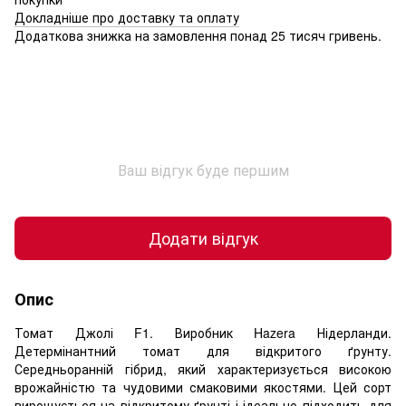
Докладніше про доставку та оплату
Додаткова знижка на замовлення понад 25 тисяч гривень.
Ваш відгук буде першим
Додати відгук
Опис
Томат Джолі F1. Виробник Hazera Нідерланди.
Детермінантний томат для відкритого ґрунту.
Середньоранній гібрид, який характеризується високою
врожайністю та чудовими смаковими якостями. Цей сорт
вирощується на відкритому ґрунті і ідеально підходить для