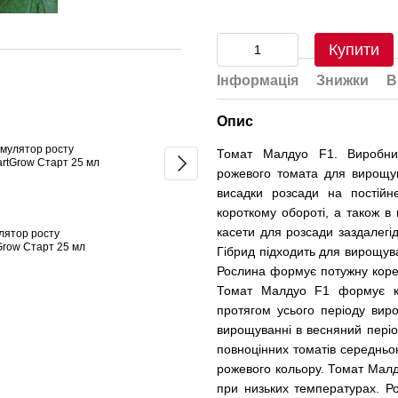
Купити
Цвітіння та зав'язь
Інформація
Знижки
В
Опис
Томат Малдуо F1. Виробник
рожевого томата для вирощув
висадки розсади на постій
короткому обороті, а також в
касети для розсади заздалегі
лятор росту
Томат Малдуо F1 500
Біостиму
Grow Старт 25 мл
насінин
Актівейв 
Гібрид підходить для вирощува
2 537 грн
762 грн
Рослина формує потужну коре
Томат Малдуо F1 формує кор
3 318 грн
протягом усього періоду вир
Купити
вирощуванні в весняний період
повноцінних томатів середньо
рожевого кольору. Томат Малд
при низьких температурах. Ро