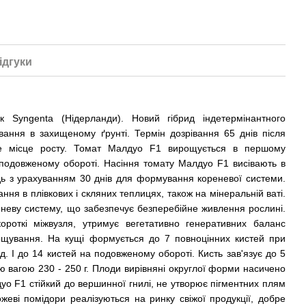
Плодоно
ідгуки
 Syngenta (Нідерланди). Новий гібрид індетермінантного
ання в захищеному ґрунті. Термін дозрівання 65 днів після
не місце росту. Томат Малдуо F1 вирощується в першому
 подовженому обороті. Насіння томату Малдуо F1 висівають в
дь з урахуванням 30 днів для формування кореневої системи.
лятор росту
Біостимулятор росту
Томат Малд
1 л
SmartGrow Томат 25 мл
насінин
ння в плівкових і скляних теплицях, також на мінеральній ваті.
19 грн
2 537 грн
неву систему, що забезпечує безперебійне живлення рослині.
откі міжвузля, утримує вегетативно генеративних баланс
ощування. На кущі формується до 7 повноцінних кистей при
2 770 
. І до 14 кистей на подовженому обороті. Кисть зав'язує до 5
ю вагою 230 - 250 г. Плоди вирівняні округлої форми насичено
уо F1 стійкий до вершинної гнилі, не утворює пігментних плям
жеві помідори реалізуються на ринку свіжої продукції, добре