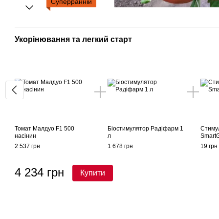
Суперранній
Укорінювання та легкий старт
Томат Малдуо F1 500
Біостимулятор Радіфарм 1
Стиму
насінин
л
Smart
2 537 грн
1 678 грн
19 грн
4 234 грн
Купити