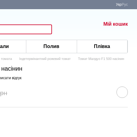
Укр
Рус
Мій кошик
іали
Полив
Плівка
 томата
Індетермінантний рожевий томат
Томат Малдуо F1 500 насінин
 насінин
исати відгук
грн