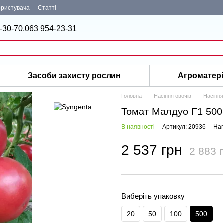
ористувача
Статті
-30-70,
063 954-23-31
Засоби захисту рослин
Агроматер
Головна
Насіння овочів
Насіння
Томат Малдуо F1 500
В наявності
Артикул: 20936
Нап
2 537 грн
2 883 
Виберіть упаковку
20
50
100
500