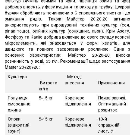
культур (ячмінь озимий та ярий, пшениця озима та яра)
добриво вносять у фазу кущіння та виходу в трубку. Цукрові
буряки обробляють починаючи з 6 справжнього листка і до
змикання рядів. Також Майстер 20.20.20 активно
використовують при вирощуванні технічних культур (соя,
ріпак тощо), олійних культур (соняшник, льон). Крім Азоту,
Фосфору та Калію добрива включає до свого складу корисні
мікроелементи, які знаходяться у формі хелатів, для
швидкого та повного засвоювання рослиною. Одна з
основних характеристик: Майстер 20-20-20 висока
розчинність у воді, 55 г/л. Рекомендації щодо застосування
Master 20+20+20:
Культура
Метод
Витрата
внесення
Призначення
кг/га
Полуниця,
5-15 кг
Кореневе
Поява зав'язі.
смородина,
підживлення
Оптимальний
ожина
розвиток
Огірки
5-15 кг
Кореневе
10-й
(відкритий
підживлення
справжній
ґрунт)
лист, ¾