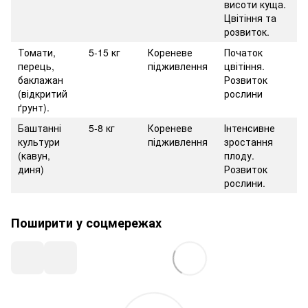
висоти куща.
Цвітіння та
розвиток.
Томати,
5-15 кг
Кореневе
Початок
перець,
підживлення
цвітіння.
баклажан
Розвиток
(відкритий
рослини
ґрунт).
Баштанні
5-8 кг
Кореневе
Інтенсивне
культури
підживлення
зростання
(кавун,
плоду.
диня)
Розвиток
рослини.
Поширити у соцмережах