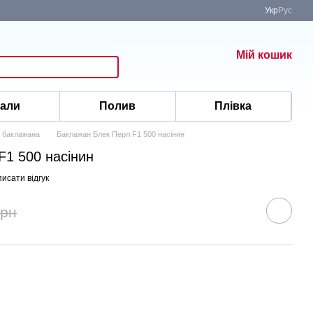
Укр
Рус
Мій кошик
іали
Полив
Плівка
 баклажана
Баклажан Блек Перл F1 500 насінин
F1 500 насінин
исати відгук
грн