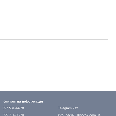
Контактна інформація
097 531-44-78
Telegram чат
095 714-30-70
info( песик )10sotok.com.ua