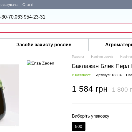
ористувача
Статті
-30-70,
063 954-23-31
Засоби захисту рослин
Агроматер
Головна
Насіння овочів
Насіння
Баклажан Блек Перл 
В наявності
Артикул: 18804
Нап
1 584 грн
1 800 
Виберіть упаковку
500