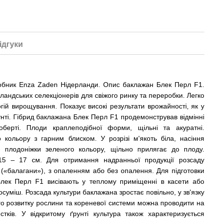
ідгуки
обник Enza Zaden Нідерланди. Опис баклажан Блек Перл F1.
ландських селекціонерів для свіжого ринку та переробки. Легко
гій вирощування. Показує високі результати врожайності, як у
рунті. Гібрид баклажана Блек Перл F1 продемонстрував відмінні
берті. Плоди краплеподібної форми, щільні та акуратні.
 кольору з гарним блиском. У розрізі м'якоть біла, насіння
 плодоніжки зеленого кольору, щільно прилягає до плоду.
15 – 17 см. Для отримання надранньої продукції розсаду
і («балагани»), з опаленням або без опалення. Для підготовки
Блек Перл F1 висівають у теплому приміщенні в касети або
осуміш. Розсада культури баклажана зростає повільно, у зв'язку
о розвитку рослини та кореневої системи можна проводити на
стків. У відкритому ґрунті культура також характеризується