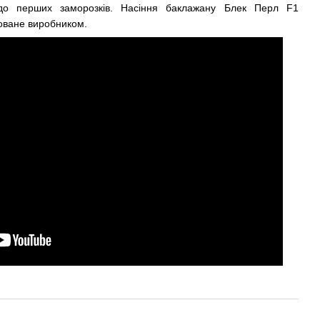
до перших заморозків. Насіння баклажану Блек Перл F1
коване виробником.