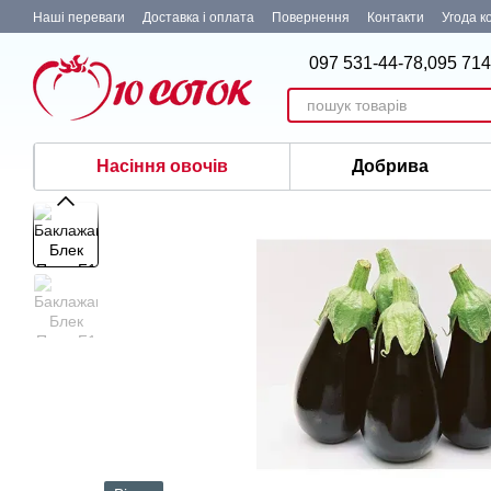
Перейти до основного контенту
Наші переваги
Доставка і оплата
Повернення
Контакти
Угода к
097 531-44-78,
095 714
Насіння овочів
Добрива