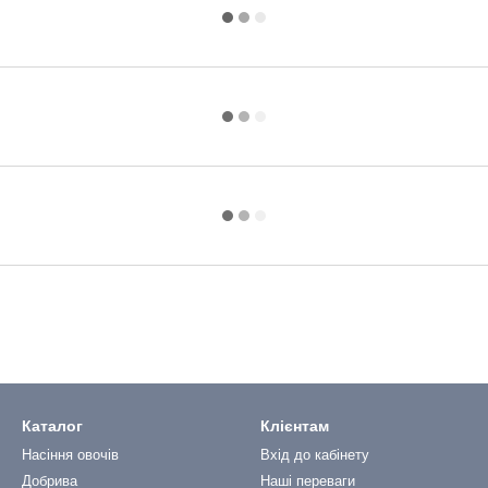
Каталог
Клієнтам
Насіння овочів
Вхід до кабінету
Добрива
Наші переваги