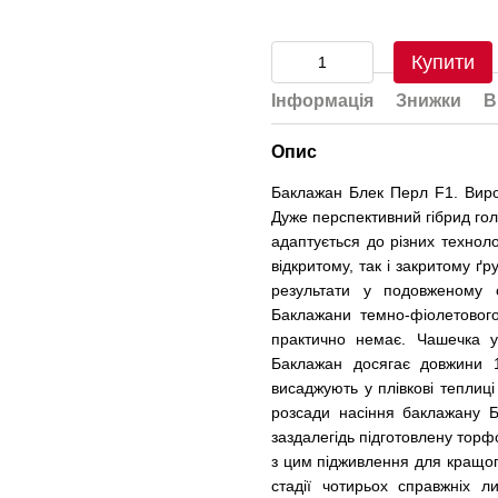
Купити
Інформація
Знижки
В
Опис
Баклажан Блек Перл F1. Вир
Дуже перспективний гібрид гол
адаптується до різних техноло
відкритому, так і закритому ґ
результати у подовженому о
Баклажани темно-фіолетового
практично немає. Чашечка у
Баклажан досягає довжини 
висаджують у плівкові теплиц
розсади насіння баклажану 
заздалегідь підготовлену торф
з цим підживлення для кращог
стадії чотирьох справжніх ли