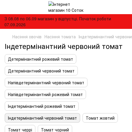
З 08.08 по 06.09 магазин у відпустці. Початок роботи
07.09.2026
Насіння овочів
Насіння томата
Індетермінантний червон
Індетермінантний червоний томат
Детермінантний рожевий томат
Детермінантний червоний томат
Напівдетермінантний червоний томат
Напівдетермінантний рожевий томат
Індетермінантний рожевий томат
Індетермінантний червоний томат
Томат жовтий
Томат черрі
Томат чорний