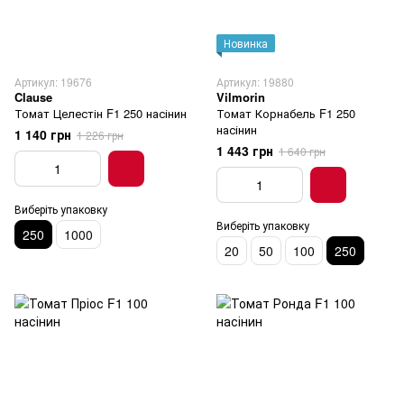
Новинка
Артикул: 19676
Артикул: 19880
Clause
Vilmorin
Томат Целестін F1 250 насінин
Томат Корнабель F1 250
насінин
1 140 грн
1 226 грн
1 443 грн
1 640 грн
Виберіть упаковку
Виберіть упаковку
250
1000
20
50
100
250