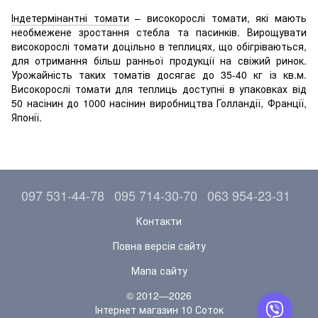
Індетермінантні томати
– високорослі томати, які мають
необмежене зростання стебла та пасинків. Вирощувати
високорослі томати доцільно в теплицях, що обігріваються,
для отримання більш ранньої продукції на свіжий ринок.
Урожайність таких томатів досягає до 35-40 кг із кв.м.
Високорослі томати для теплиць доступні в упаковках від
50 насінин до 1000 насінин виробництва Голландії, Франції,
Японії.
097 531-44-78
095 714-30-70
063 954-23-31
Контакти
Повна версія сайту
Мапа сайту
© 2012—2026
Інтернет магазин 10 Соток