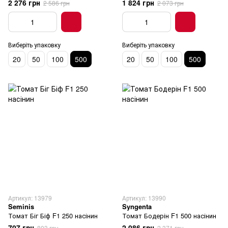
2 276 грн
1 824 грн
2 586 грн
2 073 грн
Виберіть упаковку
Виберіть упаковку
20
50
100
500
20
50
100
500
Артикул: 13979
Артикул: 13990
Seminis
Syngenta
Томат Біг Біф F1 250 насінин
Томат Бодерін F1 500 насінин
707 грн
2 086 грн
803 грн
2 371 грн