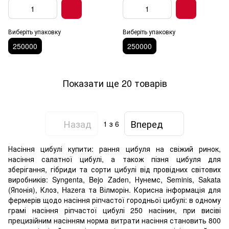
Виберіть упаковку
Виберіть упаковку
250000
250000
Показати ще 20 товарів
Назад
Вперед
1
з 6
Насіння цибулі купити: рання цибуля на свіжий ринок,
насіння салатної цибулі, а також пізня цибуля для
зберігання, гібриди та сорти цибулі від провідних світових
виробників: Syngenta, Bejo Zaden, Нунемс, Seminis, Sakata
(Японія), Клоз, Hazera та Вілморін. Корисна інформація для
фермерів щодо насіння ріпчастої городньої цибулі: в одному
грамі насіння ріпчастої цибулі 250 насінин, при висіві
прецизійним насінням норма витрати насіння становить 800