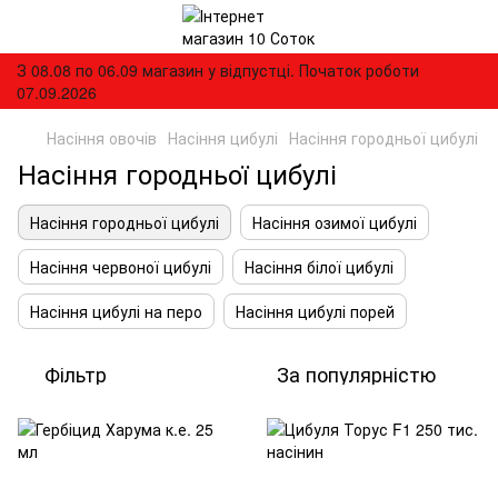
З 08.08 по 06.09 магазин у відпустці. Початок роботи
07.09.2026
Насіння овочів
Насіння цибулі
Насіння городньої цибулі
Насіння городньої цибулі
Насіння городньої цибулі
Насіння озимої цибулі
Насіння червоної цибулі
Насіння білої цибулі
Насіння цибулі на перо
Насіння цибулі порей
Фільтр
За популярністю