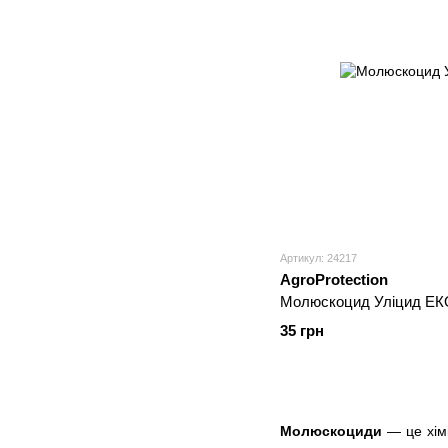
Артикул: 24217
AgroProtection
Молюскоцид Уліцид ЕК
35 грн
Молюскоциди
— це хімі