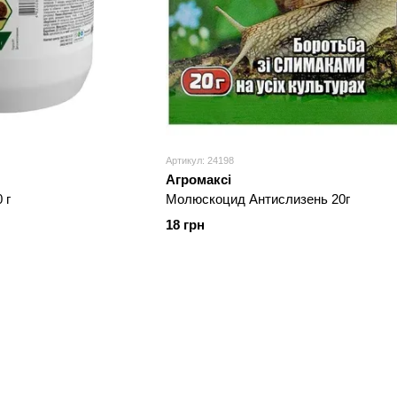
Артикул: 24198
Агромаксі
 г
Молюскоцид Антислизень 20г
18 грн