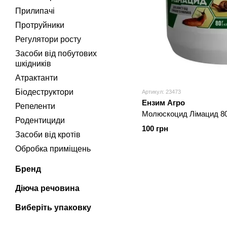
Прилипачі
Протруйники
Регулятори росту
Засоби від побутових
шкідників
Атрактанти
Біодеструктори
Артикул: 23473
Ензим Агро
Репеленти
Молюскоцид Лімацид 80
Родентициди
100 грн
Засоби від кротів
Обробка приміщень
Бренд
Діюча речовина
Виберіть упаковку