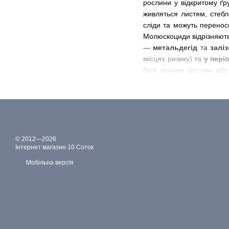
рослини у відкритому ґр
живляться листям, стебл
сліди та можуть перенос
Молюскоциди відрізняють
—
метальдегід
та
заліз
місцях ризику) та
у пері
біля основи рослин або
шкідників. Особливо ва
уражуються слимаками. 
Україні. В асортименті
екологічний метод захисту
© 2012—2026
Інтернет магазин 10 Соток
Мобільна версія