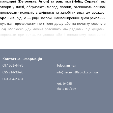
панцирні (Deroceras, Arion)
та
равлики (Helix, Cepaea)
, які
отвори у листі, обгризають молоді пагони, залишають слизові
ролювати чисельність шкідників та запобігти втратам урожаю.
порошків
, рідше — рідкі засоби. Найпоширеніші діючі речовини
товуються
профілактично
(після дощу або на початку сезону в
ріод
. Молюскоциди можна розсипати між рядками, під кущами,
овторювати при тривалих дощах або інтенсивному поширенні
иці, томатів, огірків, декоративних культур
, які найбільше
молюскоциди
за доступною
ціною
з швидкою
доставкою
по
ля. Застосування молюскоцидів — це простий, економічний і
Контактна інформація
097 531-44-78
Telegram чат
095 714-30-70
info( песик )10sotok.com.ua
063 954-23-31
Київ 04085
Мапа проїзду