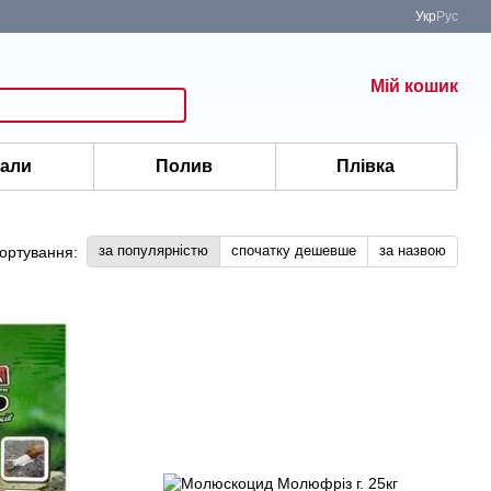
Укр
Рус
Мій кошик
іали
Полив
Плівка
за популярністю
спочатку дешевше
за назвою
ортування: