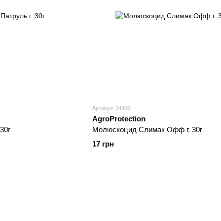
Артикул: 24206
AgroProtection
30г
Молюскоцид Слимак Офф г. 30г
17 грн