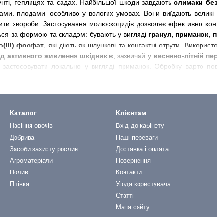
унті, теплицях та садах. Найбільшої шкоди завдають
слимаки без
ами, плодами, особливо у вологих умовах. Вони виїдають великі 
ити хвороби. Застосування молюскоцидів дозволяє ефективно конт
ся за формою та складом: бувають у вигляді
гранул, приманок, 
о(III) фосфат
, які діють як шлункові та контактні отрути. Викорис
од активного живлення шкідників
, зазвичай у
весняно-літній пе
 застосовувати локально у вигляді приманок. Обробку варто п
жливо
купити молюскоциди
для захисту
капусти, салату, полун
У нашому інтернет-магазині ви можете
купити сертифіковані 
 — ефективні препарати, безпечні для домашніх тварин і довкіл
 врожаю від слимаків і равликів.
Каталог
Клієнтам
Насіння овочів
Вхід до кабінету
Добрива
Наші переваги
Засоби захисту рослин
Доставка і оплата
Агроматеріали
Повернення
Полив
Контакти
Плівка
Угода користувача
Статті
Мапа сайту