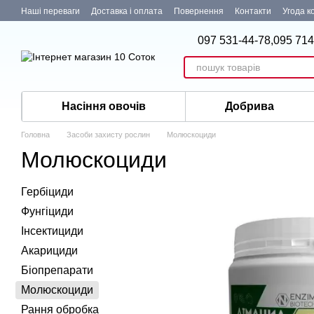
Перейти до основного контенту
Наші переваги
Доставка і оплата
Повернення
Контакти
Угода к
097 531-44-78,
095 714
Насіння овочів
Добрива
Головна
Засоби захисту рослин
Молюскоциди
Молюскоциди
Гербіциди
Фунгіциди
Інсектициди
Акарициди
Біопрепарати
Молюскоциди
Рання обробка