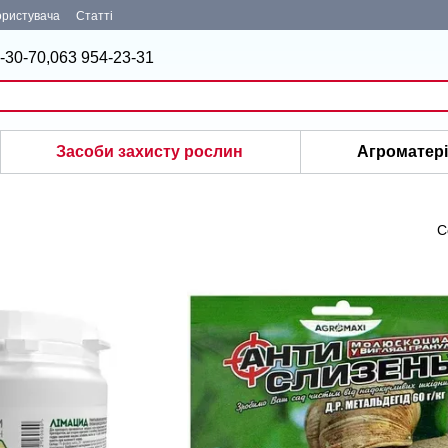
ористувача
Статті
-30-70,
063 954-23-31
Засоби захисту рослин
Агроматер
С