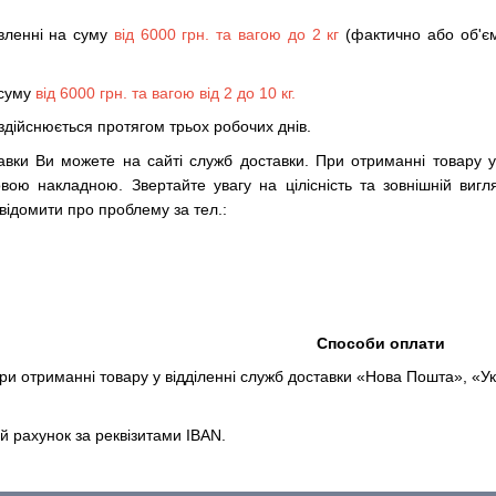
вленні на суму
від 6000 грн. та вагою до 2 кг
(фактично або об'єм
 суму
від 6000 грн. та вагою від 2 до 10 кг.
дійснюється протягом трьох робочих днів.
авки Ви можете на сайті служб доставки. При отриманні товару у 
ковою накладною. Звертайте увагу на цілісність та зовнішній ви
відомити про проблему за тел.:
Способи оплати
при отриманні товару у відділенні служб доставки «Нова Пошта», «У
й рахунок за реквізитами IBAN.