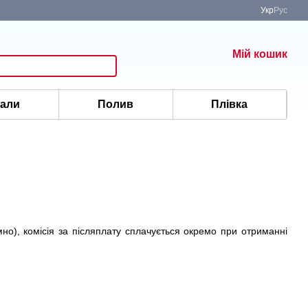
Укр
Рус
Мій кошик
іали
Полив
Плівка
но), комісія за післяплату сплачується окремо при отриманні