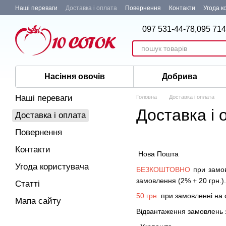
Перейти до основного контенту
Наші переваги
Доставка і оплата
Повернення
Контакти
Угода к
097 531-44-78,
095 714
Насіння овочів
Добрива
Наші переваги
Головна
Доставка і оплата
Доставка і 
Доставка і оплата
Повернення
Контакти
Нова Пошта
Угода користувача
БЕЗКОШТОВНО
при замо
замовлення (2% + 20 грн.).
Статті
50 грн.
при замовленні на
Мапа сайту
Відвантаження замовлень з