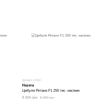
Артикул: 21314
Hazera
Цибуля Ретано F1 250 тис. насінин
8 254 грн
9 380 грн