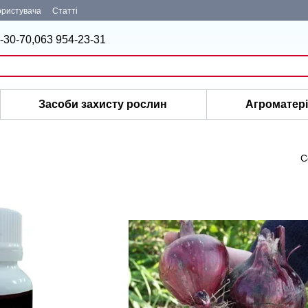
ористувача
Статті
-30-70,
063 954-23-31
Засоби захисту рослин
Агроматер
С