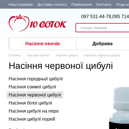
Перейти до основного контенту
Наші переваги
Доставка і оплата
Повернення
Контакти
Угода к
097 531-44-78,
095 714
Насіння овочів
Добрива
Головна
Насіння овочів
Насіння цибулі
Насіння червоної цибулі
Насіння червоної цибулі
Насіння городньої цибулі
Насіння озимої цибулі
Насіння червоної цибулі
Насіння білої цибулі
Насіння цибулі на перо
Насіння цибулі порей