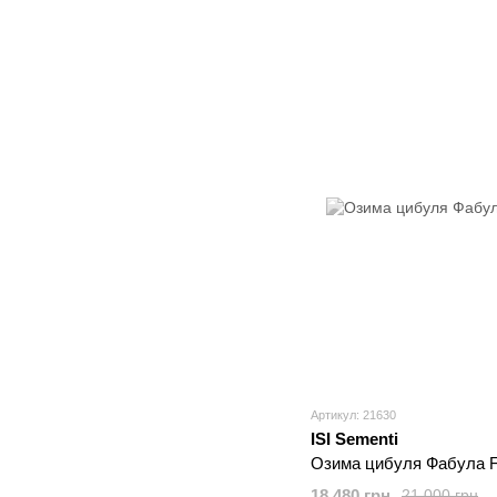
Артикул: 21630
ISI Sementi
Озима цибуля Фабула F1
18 480 грн
21 000 грн