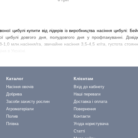
оної цибулі купити від лідерів із виробництва насіння цибулі: Бей
ої цибулі довгого дня, полудовгого дня у профпакуванні. Довід
-1,0 млн.насіння/га, звичайне насіння 3,5-4,5 кг/га, густота стоя
іна в Україні.
Каталог
Клієнтам
Насіння овочів
Вхід до кабінету
Добрива
Наші переваги
Засоби захисту рослин
Доставка і оплата
Агроматеріали
Повернення
Полив
Контакти
Плівка
Угода користувача
Статті