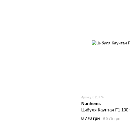
Артикул: 23774
Nunhems
Цибуля Каунтач F1 100 т
8 778 грн
9 975 грн