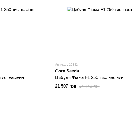
Артикул: 20342
Cora Seeds
тис. насінин
Цибуля Фіама F1 250 тис. насінин
21 507 грн
24 440 грн