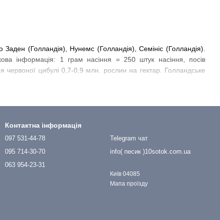
о Заден (Голландія), Нунемс (Голландія), Семініс (Голландія).
кова інформація: 1 грам насіння = 250 штук насіння, посів
ння червоної цибулі 0,7-0,9 млн. рослин на гектар. Голландське
Контактна інформація
097 531-44-78
Telegram чат
095 714-30-70
info( песик )10sotok.com.ua
063 954-23-31
Київ 04085
Мапа проїзду