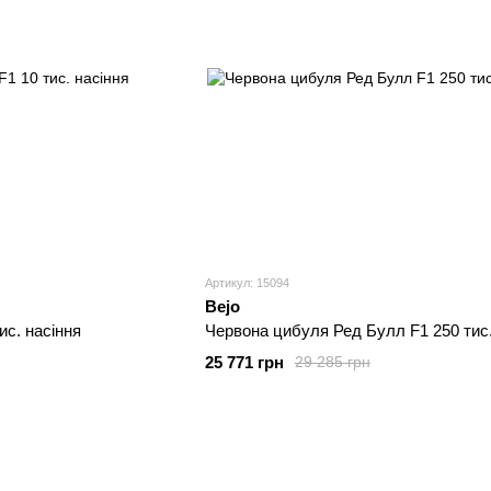
Артикул: 15094
Bejo
ис. насіння
Червона цибуля Ред Булл F1 250 тис.
25 771 грн
29 285 грн