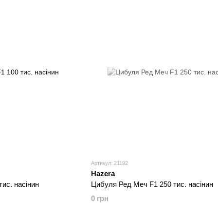
Артикул: 21192
Hazera
ис. насінин
Цибуля Ред Меч F1 250 тис. насінин
0 грн