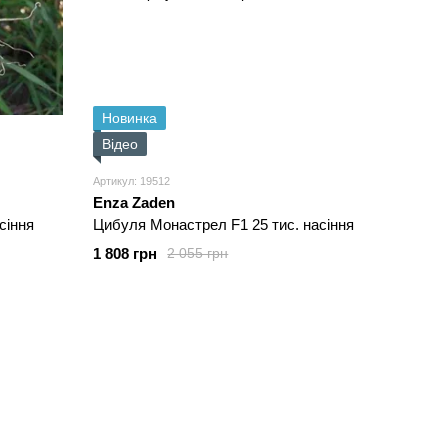
Новинка
Відео
Артикул: 19512
Enza Zaden
сіння
Цибуля Монастрел F1 25 тис. насіння
1 808 грн
2 055 грн