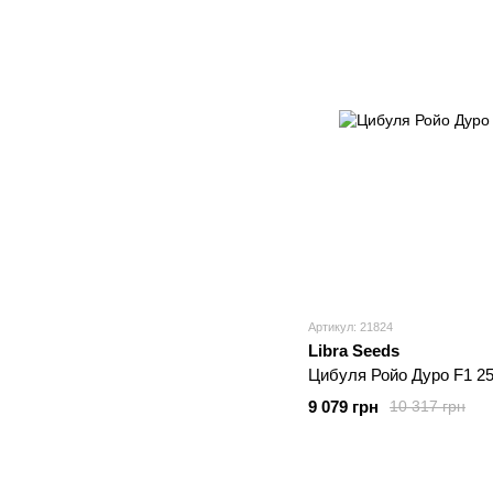
Артикул: 21824
Libra Seeds
Цибуля Ройо Дуро F1 25
9 079 грн
10 317 грн