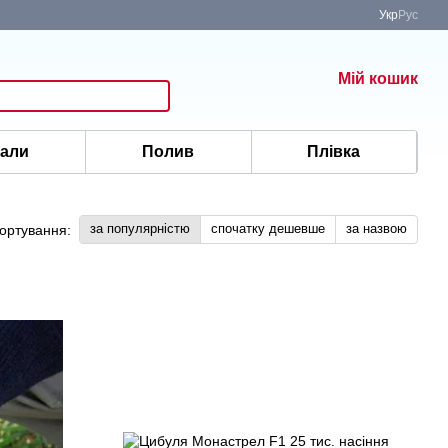
Укр
Рус
Мій кошик
іали
Полив
Плівка
за популярністю
спочатку дешевше
за назвою
ортування: