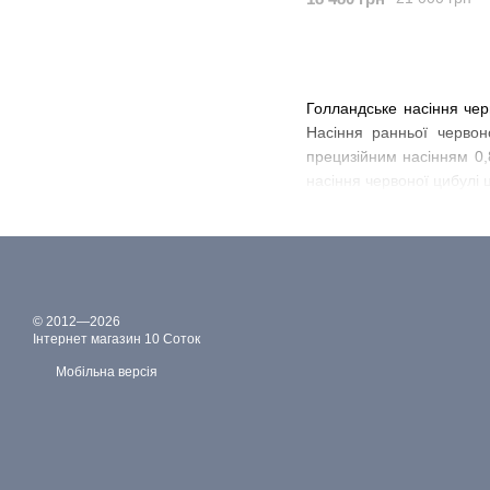
Голландське насіння черв
Насіння ранньої червон
прецизійним насінням 0,8
насіння червоної цибулі ц
© 2012—2026
Інтернет магазин 10 Соток
Мобільна версія