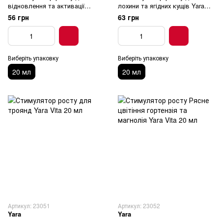
відновлення та активації
лохини та ягідних кущів Yara
росту овочевих та фруктових
Vita 20 мл
56 грн
63 грн
рослин Yara Vita 20 мл
Виберіть упаковку
Виберіть упаковку
20 мл
20 мл
Артикул: 23051
Артикул: 23052
Yara
Yara