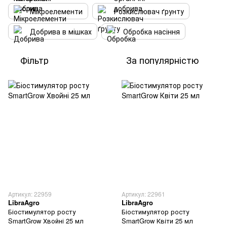
Мікроелементи
Розкислювач ґрунту
Добрива в мішках
Обробка насіння
Фільтр
За популярністю
Артикул: 22959
Артикул: 22961
LibraAgro
LibraAgro
Біостимулятор росту
Біостимулятор росту
SmartGrow Хвойні 25 мл
SmartGrow Квіти 25 мл