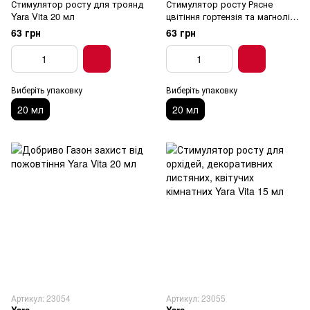
Стимулятор росту для троянд
Стимулятор росту Рясне
Yara Vita 20 мл
цвітіння гортензія та магнолія
Yara Vita 20 мл
63 грн
63 грн
Виберіть упаковку
Виберіть упаковку
20 мл
20 мл
Артикул: 23054
Артикул: 23055
Yara
Yara