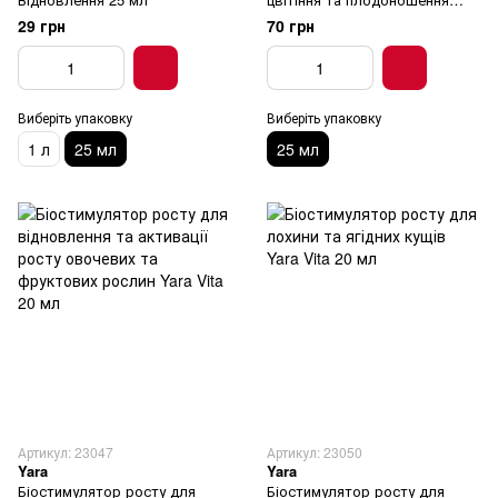
овочі, фрукти, ягоди Yara Vita
29 грн
70 грн
25 мл
Виберіть упаковку
Виберіть упаковку
1 л
25 мл
25 мл
Артикул: 23047
Артикул: 23050
Yara
Yara
Біостимулятор росту для
Біостимулятор росту для