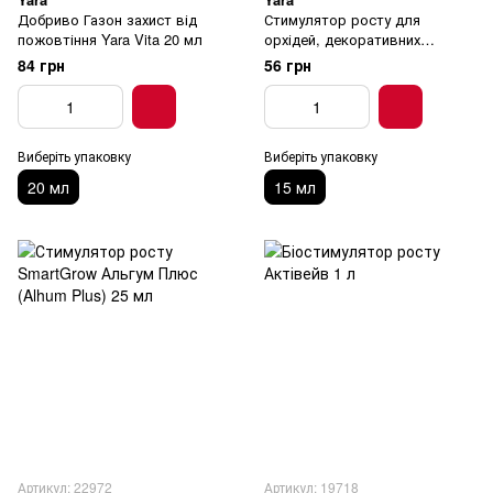
Добриво Газон захист від
Стимулятор росту для
пожовтіння Yara Vita 20 мл
орхідей, декоративних
листяних, квітучих кімнатних
84 грн
56 грн
Yara Vita 15 мл
Виберіть упаковку
Виберіть упаковку
20 мл
15 мл
Артикул: 22972
Артикул: 19718