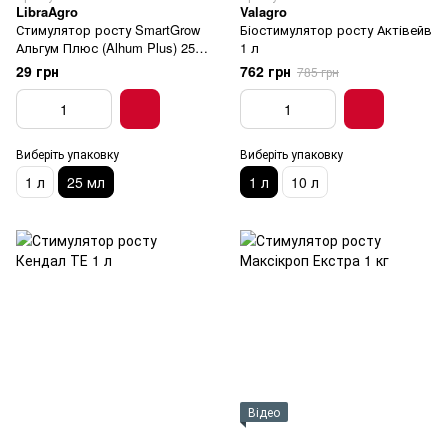
LibraAgro
Valagro
Стимулятор росту SmartGrow
Біостимулятор росту Актівейв
Альгум Плюс (Alhum Plus) 25
1 л
мл
29 грн
762 грн
785 грн
Виберіть упаковку
Виберіть упаковку
1 л
25 мл
1 л
10 л
Відео