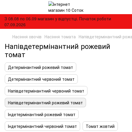
З 08.08 по 06.09 магазин у відпустці. Початок роботи
07.09.2026
Насіння овочів
Насіння томата
Напівдетермінантний рож
Напівдетермінантний рожевий
томат
Детермінантний рожевий томат
Детермінантний червоний томат
Напівдетермінантний червоний томат
Напівдетермінантний рожевий томат
Індетермінантний рожевий томат
Індетермінантний червоний томат
Томат жовтий