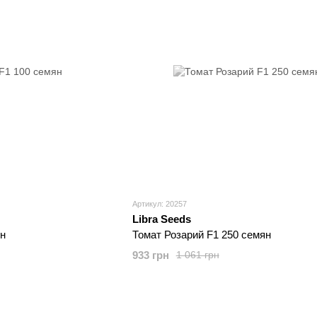
Артикул: 20257
Libra Seeds
ян
Томат Розарий F1 250 семян
933 грн
1 061 грн