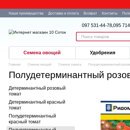
Перейти к основному контенту
Наши преимущества
Доставка и оплата
Возврат
Контакты
Поль
097 531-44-78,
095 714
Семена овощей
Удобрения
Главная
Семена овощей
Семена томата
Полудетерминантный розов
Полудетерминантный розо
Детерминантный розовый
томат
Детерминантный красный
томат
Полудетерминантный
красный томат
Полудетерминантный