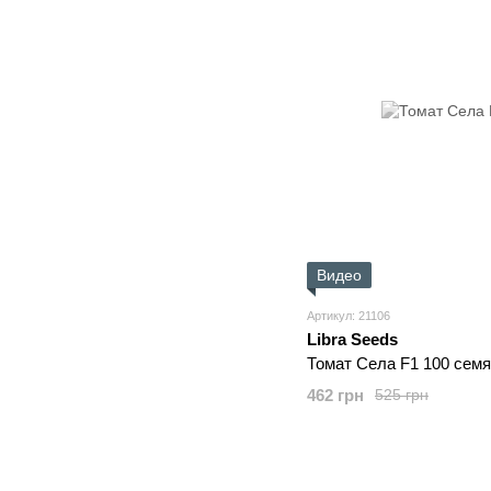
Видео
Артикул: 21106
Libra Seeds
Томат Села F1 100 сем
462 грн
525 грн