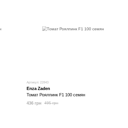
Артикул: 22843
Enza Zaden
Томат Роялпинк F1 100 семян
436 грн
495 грн