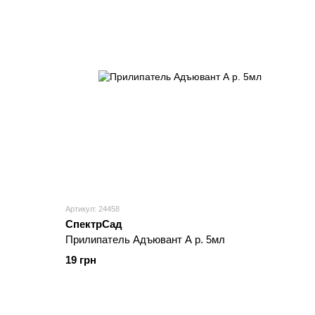
Артикул: 24458
СпектрСад
Прилипатель Адъювант А р. 5мл
19 грн