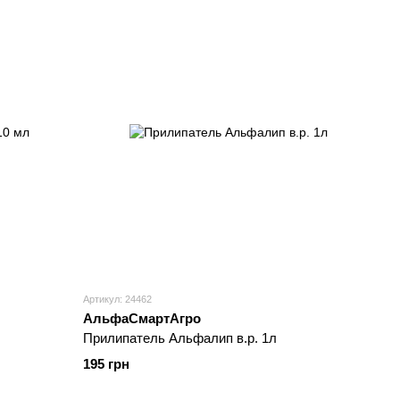
Артикул: 24462
АльфаСмартАгро
Прилипатель Альфалип в.р. 1л
195 грн