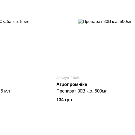
Артикул: 24003
Агропромніка
 5 мл
Препарат 30В к.э. 500мл
134 грн