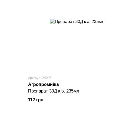
Артикул: 24006
Агропромніка
Препарат 30Д к.э. 235мл
112 грн