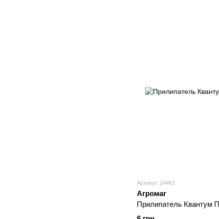
Артикул: 24463
Агромаг
Прилипатель Квантум 
6 грн