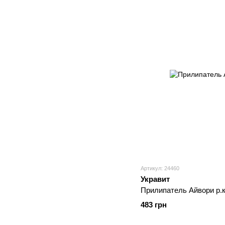
Артикул: 24460
Укравит
Прилипатель Айвори р.к
483 грн