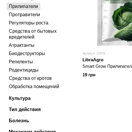
Прилипатели
Протравители
Регуляторы роста
Средства от бытовых
вредителей
Атрактанты
Биодеструкторы
Артикул: 22978
LibraAgro
Репеленты
Smart Grow Прилипател
Родентициды
19 грн
Средства от кротов
Обработка помещений
Культура
Тип действия
Болезнь
Механизм действия