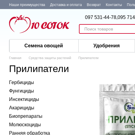
Перейти к основному контенту
Наши преимущества
Доставка и оплата
Возврат
Контакты
Поль
097 531-44-78,
095 714
Семена овощей
Удобрения
Главная
Средства защиты растений
Прилипатели
Прилипатели
Гербициды
Фунгициды
Инсектициды
Акарициды
Биопрепараты
Молюскоциды
Ранняя обработка