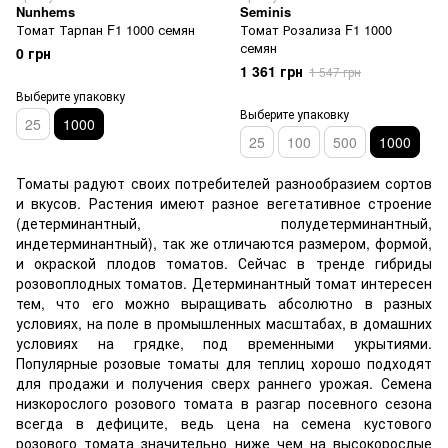
Nunhems
Seminis
Томат Тарпан F1 1000 семян
Томат Розализа F1 1000
семян
0 грн
1 361 грн
1 547 грн
Выберите упаковку
Выберите упаковку
25
1000
25
100
500
1000
Томаты радуют своих потребителей разнообразием сортов
и вкусов. Растения имеют разное вегетативное строение
(детерминантный, полудетерминантный,
индетерминантный), так же отличаются размером, формой,
и окраской плодов томатов. Сейчас в тренде гибриды
розовоплодных томатов. Детерминантный томат интересен
тем, что его можно выращивать абсолютно в разных
условиях, на поле в промышленных масштабах, в домашних
условиях на грядке, под временными укрытиями.
Популярные розовые томаты для теплиц хорошо подходят
для продажи и получения сверх раннего урожая. Семена
низкорослого розового томата в разгар посевного сезона
всегда в дефиците, ведь цена на семена кустового
розового томата значительно ниже чем на
высокорослые