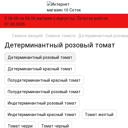
З 08.08 по 06.09 магазин у відпустці. Початок роботи
07.09.2026
Семена овощей
Семена томата
Детерминантный розовы
Детерминантный розовый томат
Детерминантный розовый томат
Детерминантный красный томат
Полудетерминантный красный томат
Полудетерминантный розовый томат
Индетерминантный розовый томат
Индетерминантный красный томат
Томат желтый
Томат черри
Томат черный