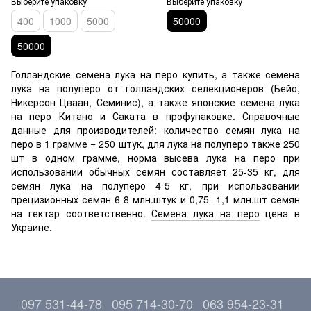
Выберите упаковку
Выберите упаковку
400
1000
5000
50000
50000
Голландские семена лука на перо купить, а также семена
лука на полуперо от голландских селекционеров (Бейо,
Никерсон Цваан, Семинис), а также японские семена лука
на перо Китано и Саката в профупаковке. Справочные
данные для производителей: количество семян лука на
перо в 1 грамме = 250 штук, для лука на полуперо также 250
шт в одном грамме, норма высева лука на перо при
использовании обычных семян составляет 25-35 кг, для
семян лука на полуперо 4-5 кг, при использовании
прецизионных семян 6-8 млн.штук и 0,75- 1,1 млн.шт семян
на гектар соответственно.
Семена лука на перо
цена в
Украине.
097 531-44-78
095 714-30-70
063 954-23-31