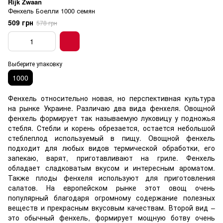
Rijk Zwaan
Фенхель Боелли 1000 семян
509 грн
578 грн
Выберите упаковку
1000
Фенхель относительно новая, но перспективная культура
на рынке Украине. Различаю два вида фенхеля. Овощной
фенхель формирует так называемую луковицу у подножья
стебля. Стебли и корень обрезается, остается небольшой
стеблеплод используемый в пищу. Овощной фенхель
подходит для любых видов термической обработки, его
запекаю, варят, приготавливают на гриле. Фенхель
обладает сладковатым вкусом и интересным ароматом.
Также плоды фенхеля используют для приготовления
салатов. На европейском рынке этот овощ очень
популярный благодаря огромному содержание полезных
веществ и прекрасным вкусовым качествам. Второй вид –
это обычный фенхель, формирует мощную ботву очень