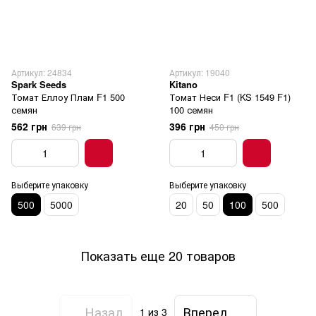
Артикул: 24834
Артикул: 19040
Spark Seeds
Kitano
Томат Еллоу Плам F1 500
Томат Неси F1 (KS 1549 F1)
семян
100 семян
562 грн
396 грн
639 грн
450 грн
Выберите упаковку
Выберите упаковку
500
5000
20
50
100
500
Показать еще 20 товаров
Назад
Вперед
1
из 3