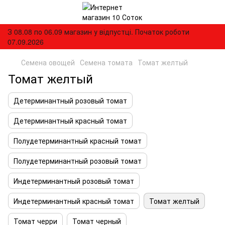
З 08.08 по 06.09 магазин у відпустці. Початок роботи
07.09.2026
Семена овощей
Семена томата
Томат желтый
Томат желтый
Детерминантный розовый томат
Детерминантный красный томат
Полудетерминантный красный томат
Полудетерминантный розовый томат
Индетерминантный розовый томат
Индетерминантный красный томат
Томат желтый
Томат черри
Томат черный