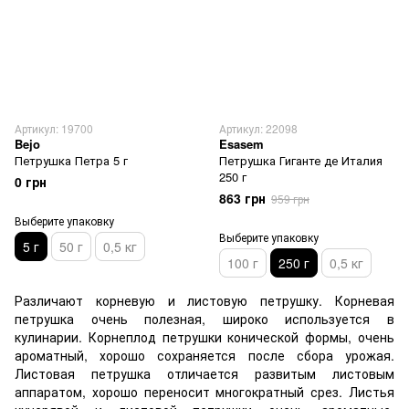
Артикул: 19700
Артикул: 22098
Bejo
Esasem
Петрушка Петра 5 г
Петрушка Гиганте де Италия
250 г
0 грн
863 грн
959 грн
Выберите упаковку
Выберите упаковку
5 г
50 г
0,5 кг
100 г
250 г
0,5 кг
Различают корневую и листовую петрушку. Корневая
петрушка очень полезная, широко используется в
кулинарии. Корнеплод петрушки конической формы, очень
ароматный, хорошо сохраняется после сбора урожая.
Листовая петрушка отличается развитым листовым
аппаратом, хорошо переносит многократный срез. Листья