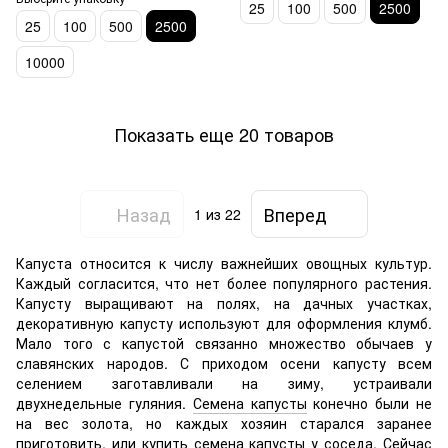
25
100
500
2500
25
100
500
2500
10000
Показать еще 20 товаров
Назад
Вперед
1
из 22
Капуста относится к числу важнейших овощных культур.
Каждый согласится, что нет более популярного растения.
Капусту выращивают на полях, на дачных участках,
декоративную капусту используют для оформления клумб.
Мало того с капустой связанно множество обычаев у
славянских народов. С приходом осени капусту всем
селением заготавливали на зиму, устраивали
двухнедельные гуляния.
Семена капусты
конечно были не
на вес золота, но каждых хозяин старался заранее
приготовить, или купить семена капусты у соседа. Сейчас