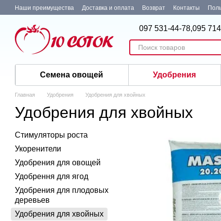
Перейти к основному контенту
Наши преимущества
Доставка и оплата
Возврат
Контакты
Поль
097 531-44-78,
095 714
Семена овощей
Удобрения
Главная
Удобрения
Удобрения для хвойных
Удобрения для хвойных
Стимуляторы роста
Укоренители
Удобрения для овощей
Удобрення для ягод
Удобрения для плодовых
деревьев
Удобрения для хвойных