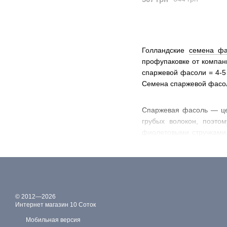
Голландские
семена фа
профупаковке от компан
спаржевой фасоли = 4-5 
Семена спаржевой фасол
Спаржевая фасоль — цен
грубых волокон, поэто
фиолетовыми стручками
которые отличаются ранн
Особой популярностью 
выращивания включает п
и рыхление. Растение хо
Спаржевую фасоль широк
© 2012—2026
Интернет магазин 10 Соток
фасоли
, выбирайте над
Мобильная версия