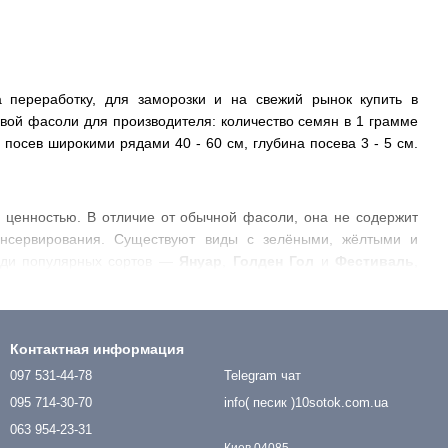
переработку, для заморозки и на свежий рынок купить в
ой фасоли для производителя: количество семян в 1 грамме
, посев широкими рядами 40 - 60 см, глубина посева 3 - 5 см.
ценностью. В отличие от обычной фасоли, она не содержит
консервирования. Существуют виды с зелёными, жёлтыми и
еди популярных сортов —
Януар
,
Голден Гол
и
Фестиваль
,
стабильные всходы и высокое качество урожая. Технология
фасоли
при температуре не ниже 12–14°C, регулярные поливы
Контактная информация
097 531-44-78
Telegram чат
 и консервируют. Если вы хотите
купить семена спаржевой
095 714-30-70
info( песик )10sotok.com.ua
л от ведущих брендов.
063 954-23-31