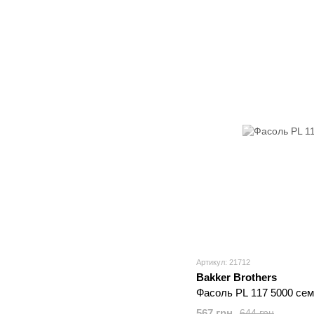
Артикул: 21712
Bakker Brothers
Фасоль PL 117 5000 се
567 грн
644 грн