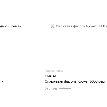
Артикул: 20115
Clause
ян
Спаржевая фасоль Крокет 5000 семя
675 грн
726 грн