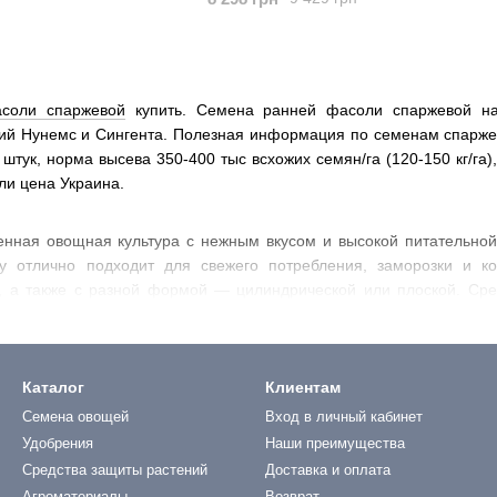
соли спаржевой
купить. Семена ранней фасоли спаржевой на 
ий Нунемс и Сингента. Полезная информация по семенам спаржев
штук, норма высева 350-400 тыс всхожих семян/га (120-150 кг/га)
и цена Украина.
ная овощная культура с нежным вкусом и высокой питательной 
му отлично подходит для свежего потребления, заморозки и 
, а также с разной формой — цилиндрической или плоской. Ср
еспелостью, урожайностью и устойчивостью к болезням.
пользуется
голландское семя спаржевой фасоли
— оно даёт 
редпосевную подготовку лёгкой почвы, высев
семян спаржевой 
Каталог
Клиентам
рошо реагирует на органику и мульчирование.
Семена овощей
Вход в личный кабинет
о применяют в салатах, гарнирах, супах, а также замораживают
Удобрения
Наши преимущества
ёжных поставщиков, предлагающих качественный посевной материа
Средства защиты растений
Доставка и оплата
Агроматериалы
Возврат