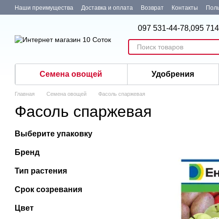
Перейти к основному контенту
Наши преимущества
Доставка и оплата
Возврат
Контакты
Поль
097 531-44-78,
095 714
Семена овощей
Удобрения
Главная
Семена овощей
Фасоль спаржевая
Фасоль спаржевая
Выберите упаковку
Бренд
Тип растения
Срок созревания
Цвет