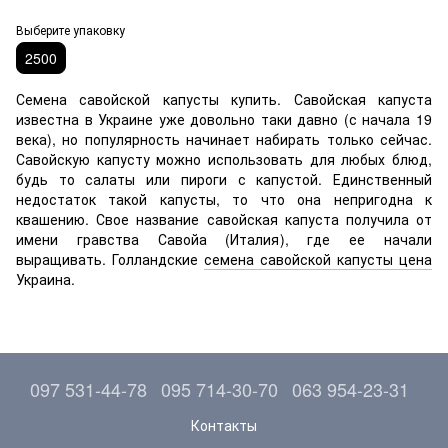
Выберите упаковку
2500
Семена савойской капусты купить. Савойская капуста
известна в Украине уже довольно таки давно (с начала 19
века), но популярность начинает набирать только сейчас.
Савойскую капусту можно использовать для любых блюд,
будь то салаты или пироги с капустой. Единственный
недостаток такой капусты, то что она непригодна к
квашению. Свое название савойская капуста получила от
имени гравства Савойа (Италия), где ее начали
выращивать. Голландские
семена савойской капусты цена
Украина.
097 531-44-78
095 714-30-70
063 954-23-31
Контакты