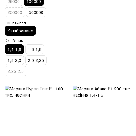
25000
100000
250000
500000
Тип насіння
Каліброване
Калібр, мм
1,4-1,6
1,6-1,8
1,8-2,0
2,0-2,25
2,25-2,5