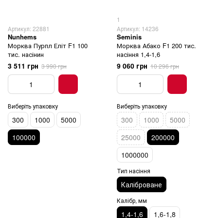
1
Артикул: 22881
Артикул: 14236
Nunhems
Seminis
Морква Пурпл Еліт F1 100
Морква Абако F1 200 тис.
тис. насінин
насіння 1,4-1,6
3 511 грн
9 060 грн
3 990 грн
10 296 грн
Виберіть упаковку
Виберіть упаковку
300
1000
5000
300
1000
5000
100000
25000
200000
1000000
Тип насіння
Каліброване
Калібр, мм
1,4-1,6
1,6-1,8