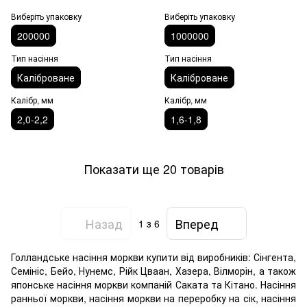
Виберіть упаковку
Виберіть упаковку
200000
1000000
Тип насіння
Тип насіння
Каліброване
Каліброване
Калібр, мм
Калібр, мм
2,0-2,2
1,6-1,8
Показати ще 20 товарів
Назад
Вперед
1
з 6
Голландське насіння моркви купити від виробників: Сінгента,
Семініс, Бейо, Нунемс, Рійк Цваан, Хазера, Вілморін, а також
японське насіння моркви компаній Саката та Кітано. Насіння
ранньої моркви, насіння моркви на переробку на сік, насіння