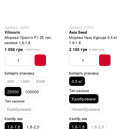
Артикул: 14393
Артикул: 21054
Vilmorin
Asia Seed
Морква Престо F1 25 тис.
Морква Нью Курода 0.5 кг
насіння 1,6-1,8
1.6-1.8
1 056 грн
2 105 грн
1 200 грн
2 392 грн
Виберіть упаковку
Виберіть упаковку
300
1000
5000
0,5 кг
Тип насіння
25000
100000
Каліброване
Тип насіння
Каліброване
Некаліброване
Калібр, мм
Калібр, мм
1,6-1,8
1,8-2,0
1,6-1,8
1,8-2,0