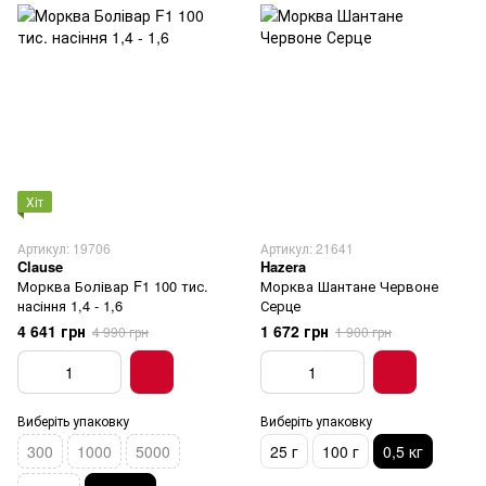
Хіт
Артикул: 19706
Артикул: 21641
Clause
Hazera
Морква Болівар F1 100 тис.
Морква Шантане Червоне
насіння 1,4 - 1,6
Серце
4 641 грн
1 672 грн
4 990 грн
1 900 грн
Виберіть упаковку
Виберіть упаковку
300
1000
5000
25 г
100 г
0,5 кг