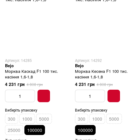
Артикул: 14285
Артикул: 14292
Bejo
Bejo
Морква Каскад F1 100 тис.
Морква Кесена F1 100 тис.
насіння 1,6-1,8
насіння 1,6-1,8
4 231 грн
4 231 грн
4 808 грн
4 808 грн
Виберіть упаковку
Виберіть упаковку
300
1000
5000
300
1000
5000
25000
100000
100000