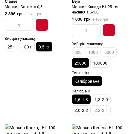
Clause
Bejo
Морква Болтекс 0,5 кг
Морква Канада F1 25 тис.
насіння 1,6-1,8
2 896 грн
3 049 грн
1 038 грн
1 180 грн
Виберіть упаковку
Виберіть упаковку
25 г
100 г
0,5 кг
300
1000
5000
25000
100000
Тип насіння
Каліброване
Калібр, мм
1,6-1,8
1,8-2,0
2,0-2,2
2,2-2,4