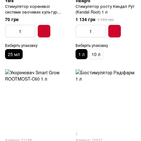
Yara
Valagro
Стимулятор кореневої
Стимулятор росту Кендал Рут
системи овочевих культур
(Kendal Root) 1 л
Yara Vita 25 мл
70 грн
1 134 грн
1 169 грн
Виберіть упаковку
Виберіть упаковку
25 мл
1 л
10 л
1
Артикул: 21198
Артикул: 15937