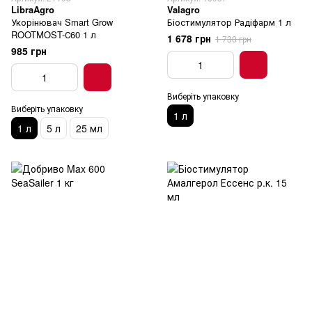
LibraAgro
Valagro
Укорінювач Smart Grow
Біостимулятор Радіфарм 1 л
ROOTMOST-С60 1 л
1 678 грн
1 730 грн
985 грн
Виберіть упаковку
Виберіть упаковку
1 л
1 л
5 л
25 мл