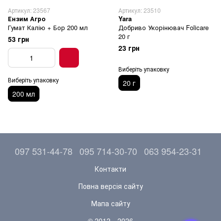
Артикул: 23567
Артикул: 23510
Ензим Агро
Yara
Гумат Калію + Бор 200 мл
Добриво Укорінювач Folicare
20 г
53 грн
23 грн
Виберіть упаковку
Виберіть упаковку
20 г
200 мл
097 531-44-78
095 714-30-70
063 954-23-31
Контакти
Повна версія сайту
Мапа сайту
© 2012—2026