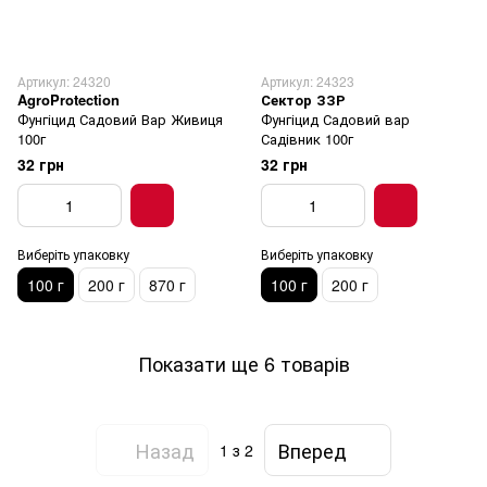
Артикул: 24320
Артикул: 24323
AgroProtection
Сектор ЗЗР
Фунгіцид Садовий Вар Живиця
Фунгіцид Садовий вар
100г
Садівник 100г
32 грн
32 грн
Виберіть упаковку
Виберіть упаковку
100 г
200 г
870 г
100 г
200 г
Показати ще 6 товарів
Назад
Вперед
1
з 2