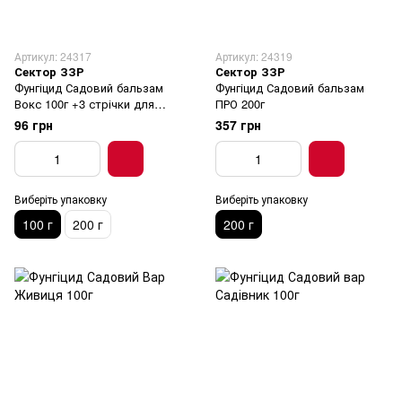
Артикул: 24317
Артикул: 24319
Сектор ЗЗР
Сектор ЗЗР
Фунгіцид Садовий бальзам
Фунгіцид Садовий бальзам
Вокс 100г +3 стрічки для
ПРО 200г
щепл.
96 грн
357 грн
Виберіть упаковку
Виберіть упаковку
100 г
200 г
200 г