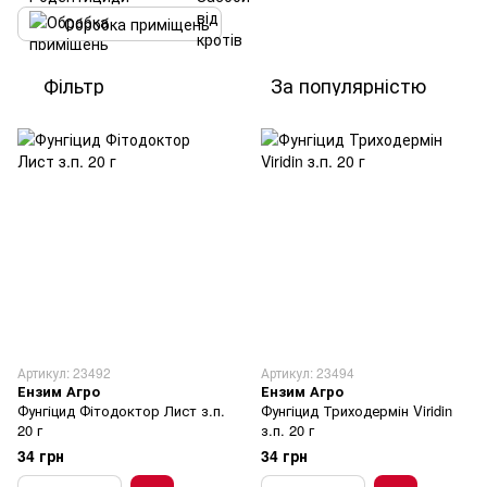
Обробка приміщень
Фільтр
За популярністю
Артикул: 23492
Артикул: 23494
Ензим Агро
Ензим Агро
Фунгіцид Фітодоктор Лист з.п.
Фунгіцид Триходермін Viridin
20 г
з.п. 20 г
34 грн
34 грн