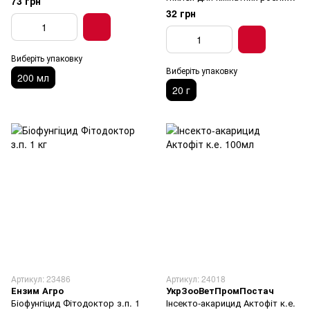
73 грн
20 г
32 грн
Виберіть упаковку
Виберіть упаковку
200 мл
20 г
Артикул: 23486
Артикул: 24018
Ензим Агро
УкрЗооВетПромПостач
Біофунгіцид Фітодоктор з.п. 1
Інсекто-акарицид Актофіт к.е.