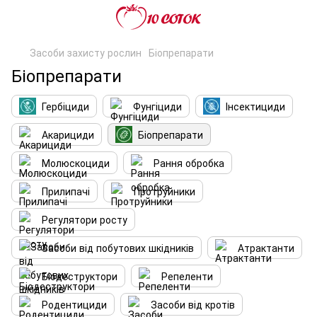
Засоби захисту рослин
Біопрепарати
Біопрепарати
Гербіциди
Фунгіциди
Інсектициди
Акарициди
Біопрепарати
Молюскоциди
Рання обробка
Прилипачі
Протруйники
Регулятори росту
Засоби від побутових шкідників
Атрактанти
Біодеструктори
Репеленти
Родентициди
Засоби від кротів