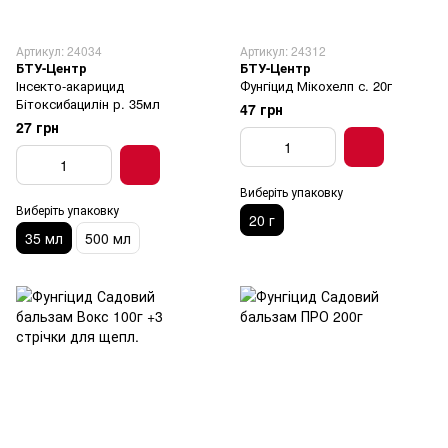
Артикул: 24034
Артикул: 24312
БТУ-Центр
БТУ-Центр
Інсекто-акарицид
Фунгіцид Мікохелп с. 20г
Бітоксибацилін р. 35мл
47 грн
27 грн
Виберіть упаковку
Виберіть упаковку
20 г
35 мл
500 мл