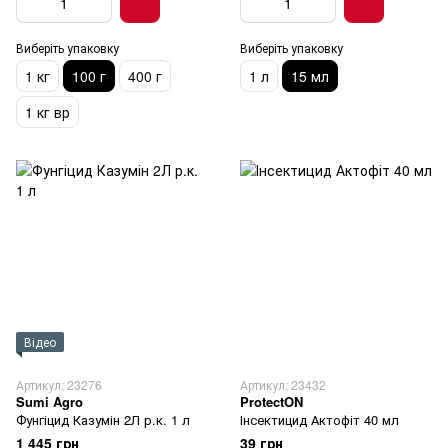
Виберіть упаковку
Виберіть упаковку
1 кг
100 г
400 г
1 л
15 мл
1 кг вр
Відео
Артикул: 23276
Артикул: 23432
Sumi Agro
ProtectON
Фунгіцид Казумін 2Л р.к. 1 л
Інсектицид Актофіт 40 мл
1 445 грн
39 грн