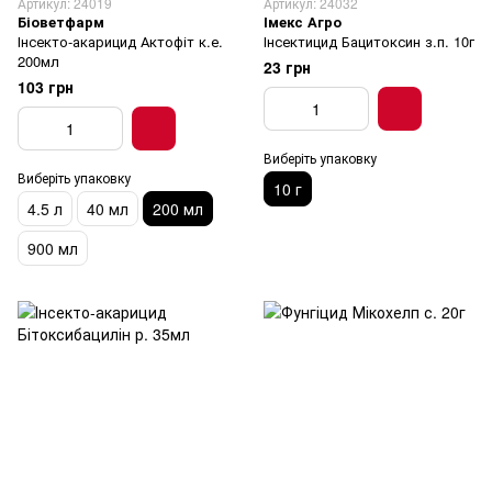
Артикул: 24019
Артикул: 24032
Біоветфарм
Імекс Агро
Інсекто-акарицид Актофіт к.е.
Інсектицид Бацитоксин з.п. 10г
200мл
23 грн
103 грн
Виберіть упаковку
Виберіть упаковку
10 г
4.5 л
40 мл
200 мл
900 мл