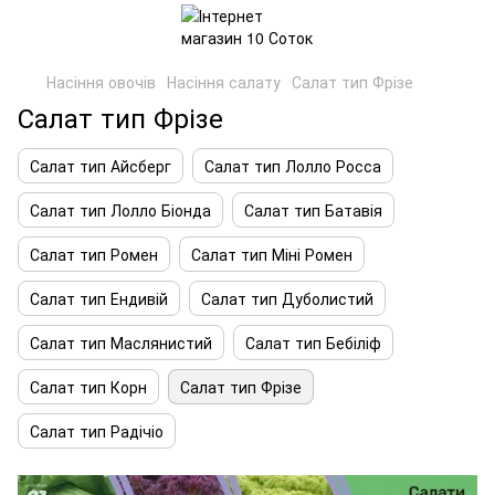
Насіння овочів
Насіння салату
Салат тип Фрізе
Салат тип Фрізе
Салат тип Айсберг
Салат тип Лолло Росса
Салат тип Лолло Біонда
Салат тип Батавія
Салат тип Ромен
Салат тип Міні Ромен
Салат тип Ендивій
Салат тип Дуболистий
Салат тип Маслянистий
Салат тип Бебіліф
Салат тип Корн
Салат тип Фрізе
Салат тип Радічіо