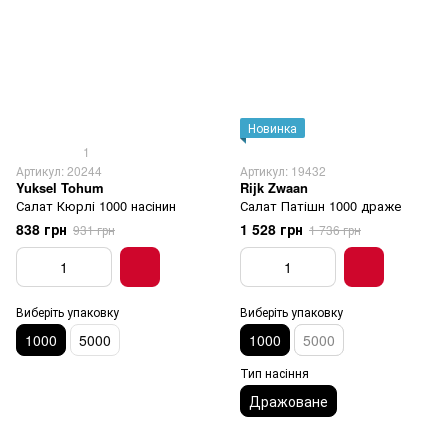
Новинка
1
Артикул: 20244
Артикул: 19432
Yuksel Tohum
Rijk Zwaan
Салат Кюрлі 1000 насінин
Салат Патішн 1000 драже
838 грн
1 528 грн
931 грн
1 736 грн
Виберіть упаковку
Виберіть упаковку
1000
5000
1000
5000
Тип насіння
Дражоване