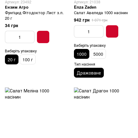
Артикул: 23492
Артикул: 21038
Ензим Агро
Enza Zaden
Фунгіцид Фітодоктор Лист з.п.
Салат Авеледа 1000 насінин
20 г
942 грн
1 071 грн
34 грн
Виберіть упаковку
Виберіть упаковку
1000
5000
20 г
100 г
Тип насіння
Дражоване