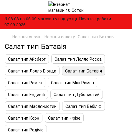
З 08.08 по 06.09 магазин у відпустці. Початок роботи
07.09.2026
Насіння овочів
Насіння салату
Салат тип Батавія
Салат тип Батавія
Салат тип Айсберг
Салат тип Лолло Росса
Салат тип Лолло Біонда
Салат тип Батавія
Салат тип Ромен
Салат тип Міні Ромен
Салат тип Ендивій
Салат тип Дуболистий
Салат тип Маслянистий
Салат тип Бебіліф
Салат тип Корн
Салат тип Фрізе
Салат тип Радічіо