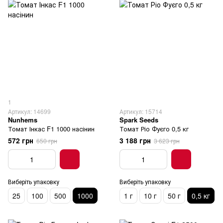
1
Артикул: 14699
Артикул: 15714
Nunhems
Spark Seeds
Томат Інкас F1 1000 насінин
Томат Ріо Фуєго 0,5 кг
572 грн
3 188 грн
650 грн
3 623 грн
Виберіть упаковку
Виберіть упаковку
25
100
500
1000
1 г
10 г
50 г
0,5 кг