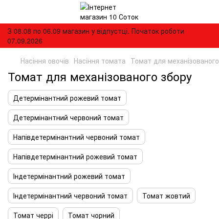
З 08.08 по 06.09 магазин у відпустці. Початок роботи
07.09.2026
Насіння овочів
Насіння томата
Томат для механізованого
Томат для механізованого збору
Детермінантний рожевий томат
Детермінантний червоний томат
Напівдетермінантний червоний томат
Напівдетермінантний рожевий томат
Індетермінантний рожевий томат
Індетермінантний червоний томат
Томат жовтий
Томат черрі
Томат чорний