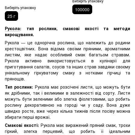
Виберіть упаковку
Виберіть упаковку
100000
25 г
Рукола
: тип рослини, смакові якості та методи
вирощування.
Рукола — це однорічна рослина, що належить до родини
хрестоцвітних. Вона відома своїми пряними, ароматними
листям, яке надає особливий смак багатьом стравам.
Рукола активно використовується в кулінарії для
приготування салатів, соусів та інших страв завдяки своєму
унікальному гіркуватому смаку з нотками гірчиці та
прянощів.
Тип рослини:
Рукола має розсічені листя, що можуть бути
як дрібними, так і великими в залежності від сорту. Листя
можуть бути зеленими або злегка фіолетовими, що робить
рослину декоративною на городі чи у саду. Вона дуже
швидко росте, вже через кілька тижнів після посіву можна
збирати перші врожаї.
Смакові якості:
Рукола має виражений пряний смак, трохи
гіркий, злегка перцевий, що робить її ідеальним