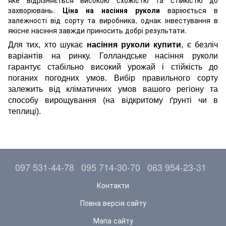
яке відрізняється високою схожістю та стійкістю до
захворювань.
Ціна на насіння руколи
варіюється в
залежності від сорту та виробника, однак інвестування в
якісне насіння завжди приносить добрі результати.
Для тих, хто шукає
насіння руколи купити
, є безліч
варіантів на ринку. Голландське насіння руколи
гарантує стабільно високий урожай і стійкість до
поганих погодних умов. Вибір правильного сорту
залежить від кліматичних умов вашого регіону та
способу вирощування (на відкритому ґрунті чи в
теплиці).
097 531-44-78
095 714-30-70
063 954-23-31
Контакти
Повна версія сайту
Мапа сайту