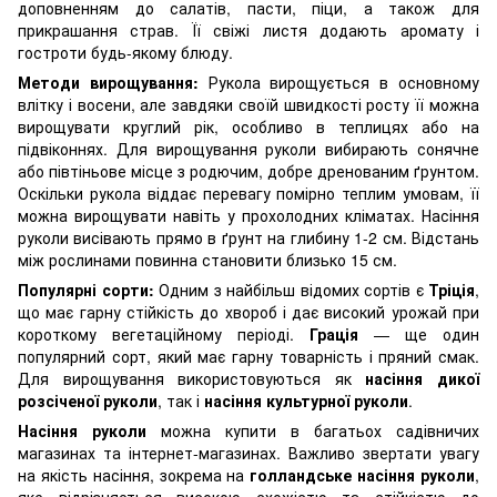
доповненням до салатів, пасти, піци, а також для
прикрашання страв. Її свіжі листя додають аромату і
гостроти будь-якому блюду.
Методи вирощування:
Рукола вирощується в основному
влітку і восени, але завдяки своїй швидкості росту її можна
вирощувати круглий рік, особливо в теплицях або на
підвіконнях. Для вирощування руколи вибирають сонячне
або півтіньове місце з родючим, добре дренованим ґрунтом.
Оскільки рукола віддає перевагу помірно теплим умовам, її
можна вирощувати навіть у прохолодних кліматах. Насіння
руколи висівають прямо в ґрунт на глибину 1-2 см. Відстань
між рослинами повинна становити близько 15 см.
Популярні сорти:
Одним з найбільш відомих сортів є
Тріція
,
що має гарну стійкість до хвороб і дає високий урожай при
короткому вегетаційному періоді.
Грація
— ще один
популярний сорт, який має гарну товарність і пряний смак.
Для вирощування використовуються як
насіння дикої
розсіченої руколи
, так і
насіння культурної руколи
.
Насіння руколи
можна купити в багатьох садівничих
магазинах та інтернет-магазинах. Важливо звертати увагу
на якість насіння, зокрема на
голландське насіння руколи
,