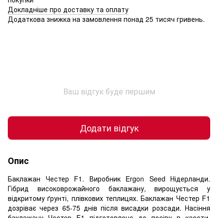
Докладніше про доставку та оплату
Додаткова знижка на замовлення понад 25 тисяч гривень.
Ваш відгук буде першим
Додати відгук
Опис
Баклажан Честер F1. Виробник Ergon Seed Нідерланди.
Гібрид високоврожайного баклажану, вирощується у
відкритому ґрунті, плівкових теплицях. Баклажан Честер F1
дозріває через 65-75 днів після висадки розсади. Насіння
баклажану Честер F1 підготовлене до посіву в касети,