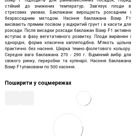
стійкий до знижених температур. Зав'язує плоди в
стресових умовах. Баклажани вирощують розсадним і
безрассадним методом. Насіння баклажана Візир F1
висівають прямим посівом у відкритий грунт і в касети для
розсади. Після висадки розсади баклажан Візир F1 активно
вступає в фазу вегетативного розвитку. Плоди вирівняні і
однорідні, форма класична каплеподібна. М'якоть щільна
практично без насіння. Шкірка темно-фіолетового кольору.
Середня вага баклажана 270 - 290 г. Відмінний вибір для
свіжого ринку, переробки та кулінарії. Насіння баклажана
Візир F1упаковани по 500 насіння.
Поширити у соцмережах