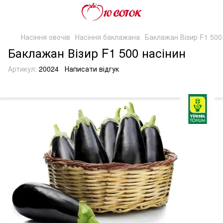
Насіння овочів
Насіння баклажана
Баклажан Візир F1 500
Баклажан Візир F1 500 насінин
Артикул:
20024
Написати відгук