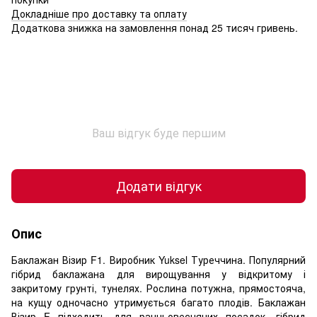
Докладніше про доставку та оплату
Додаткова знижка на замовлення понад 25 тисяч гривень.
Ваш відгук буде першим
Додати відгук
Опис
Баклажан Візир F1. Виробник Yuksel Туреччина. Популярний
гібрид баклажана для вирощування у відкритому і
закритому грунті, тунелях. Рослина потужна, прямостояча,
на кущу одночасно утримується багато плодів. Баклажан
Візир F підходить для ранньовесняних посадок, гібрид