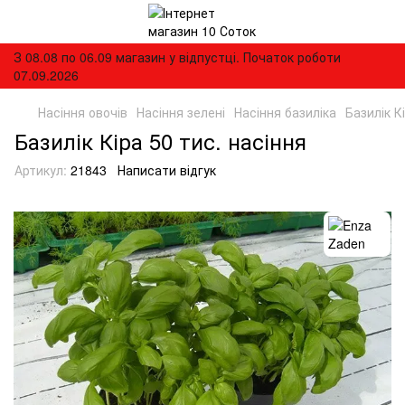
З 08.08 по 06.09 магазин у відпустці. Початок роботи
07.09.2026
Насіння овочів
Насіння зелені
Насіння базиліка
Базилік К
Базилік Кіра 50 тис. насіння
Артикул:
21843
Написати відгук