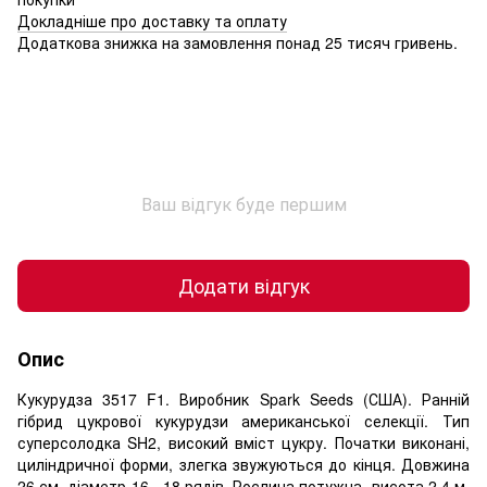
Докладніше про доставку та оплату
Додаткова знижка на замовлення понад 25 тисяч гривень.
Ваш відгук буде першим
Додати відгук
Опис
Кукурудза 3517 F1. Виробник Spark Seeds (США). Ранній
гібрид цукрової кукурудзи американської селекції. Тип
суперсолодка SH2, високий вміст цукру. Початки виконані,
циліндричної форми, злегка звужуються до кінця. Довжина
26 см, діаметр 16 - 18 рядів. Рослина потужна, висота 2,4 м.