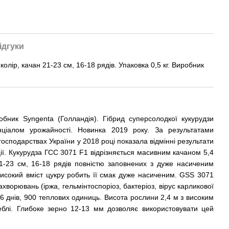
ідгуки
олір, качан 21-23 см, 16-18 рядів. Упаковка 0,5 кг. Виробник
бник Syngenta (Голландія). Гібрид суперсолодкої кукурудзи
ціалом урожайності. Новинка 2019 року. За результатами
сподарствах України у 2018 році показала відмінні результати
ії. Кукурудза ГСС 3071 F1 відрізняється масивним качаном 5,4
1-23 см, 16-18 рядів повністю заповнених з дуже насиченим
исокий вміст цукру робить її смак дуже насиченим. GSS 3071
ахворювань (іржа, гельмінтоспоріоз, бактеріоз, вірус карликової
-76 днів, 900 теплових одиниць. Висота рослини 2,4 м з високим
блі. Глибоке зерно 12-13 мм дозволяє використовувати цей