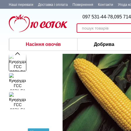
Перейти до основного контенту
Наші переваги
Доставка і оплата
Повернення
Контакти
Угода к
097 531-44-78,
095 714
Насіння овочів
Добрива