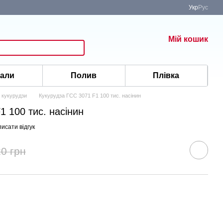
Укр
Рус
Мій кошик
іали
Полив
Плівка
 кукурудзи
Кукурудза ГСС 3071 F1 100 тис. насінин
1 100 тис. насінин
исати відгук
0 грн