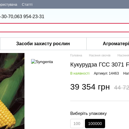
ористувача
Статті
-30-70,
063 954-23-31
Засоби захисту рослин
Агроматер
Головна
Насіння овочів
Насіння
Кукурудза ГСС 3071 F
В наявності
Артикул: 14463
Нап
39 354 грн
44 72
Виберіть упаковку
100
100000