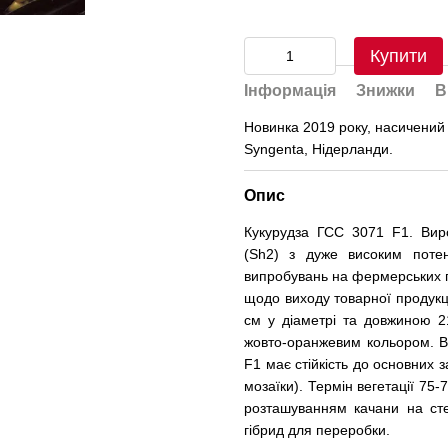
Купити
Інформація
Знижки
В
Новинка 2019 року, насичений к
Syngenta, Нідерланди.
Опис
Кукурудза ГСС 3071 F1. Виро
(Sh2) з дуже високим потен
випробувань на фермерських го
щодо виходу товарної продукц
см у діаметрі та довжиною 2
жовто-оранжевим кольором. В
F1 має стійкість до основних з
мозаїки). Термін вегетації 75
розташуванням качани на сте
гібрид для переробки.