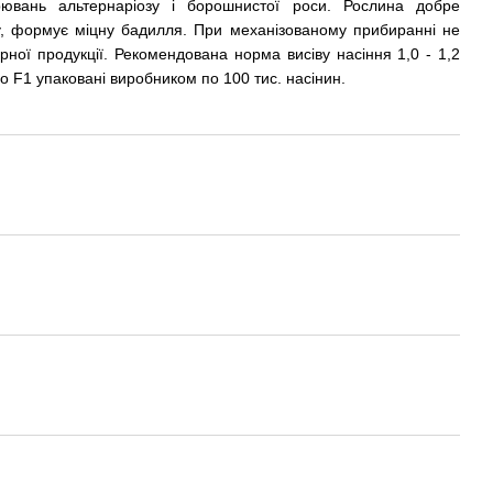
рювань альтернаріозу і борошнистої роси. Рослина добре
ту, формує міцну бадилля. При механізованому прибиранні не
рної продукції. Рекомендована норма висіву насіння 1,0 - 1,2
во F1 упаковані виробником по 100 тис. насінин.