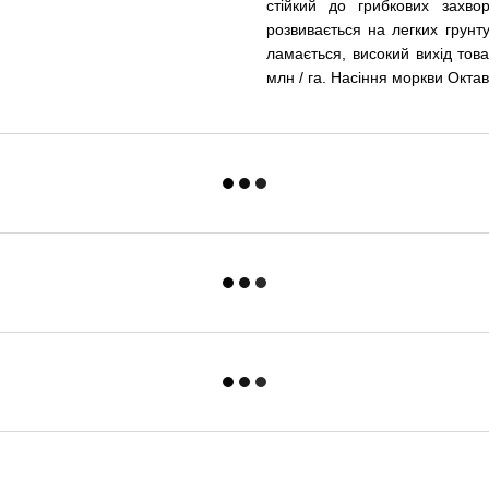
стійкий до грибкових захво
розвивається на легких грун
ламається, високий вихід това
млн / га. Насіння моркви Окта