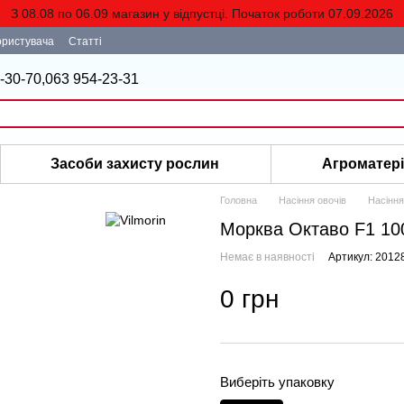
З 08.08 по 06.09 магазин у відпустці. Початок роботи 07.09.2026
ористувача
Статті
-30-70,
063 954-23-31
Засоби захисту рослин
Агроматер
Головна
Насіння овочів
Насіння
Морква Октаво F1 100
Немає в наявності
Артикул: 2012
0 грн
Виберіть упаковку