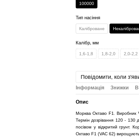
100000
Тип насіння
Каліброване
Некаліброва
Калібр, мм
1,6-1,8
1,8-2,0
2,0-2,2
Повідомити, коли з'яв
Інформація
Знижки
В
Опис
Морква Октаво F1. Виробник Vi
Термін дозрівання 120 - 130 
посівом у відкритий грунт. К
Октаво F1 (VAC 62) вирощують д