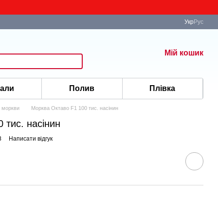
Укр
Рус
Мій кошик
іали
Полив
Плівка
 моркви
Морква Октаво F1 100 тис. насінин
 тис. насінин
8
Написати відгук