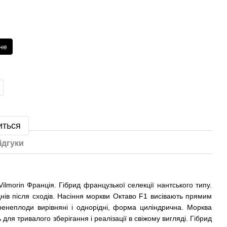
не
иться
ідгуки
lmorin Франція. Гібрид французької селекції нантського типу.
днів після сходів. Насіння моркви Октаво F1 висівають прямим
оренеплоди вирівняні і однорідні, форма циліндрична. Морква
ля тривалого зберігання і реалізації в свіжому вигляді. Гібрид