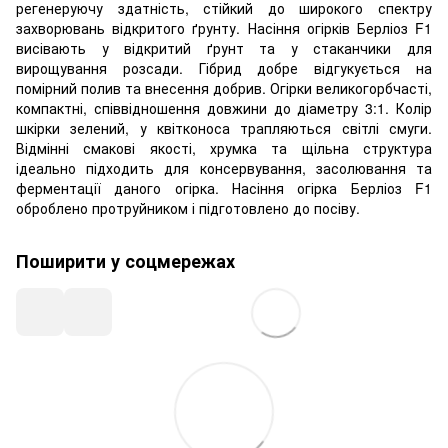
регенеруючу здатність, стійкий до широкого спектру
захворювань відкритого ґрунту. Насіння огірків Берліоз F1
висівають у відкритий ґрунт та у стаканчики для
вирощування розсади. Гібрид добре відгукується на
помірний полив та внесення добрив. Огірки великогорбчасті,
компактні, співвідношення довжини до діаметру 3:1. Колір
шкірки зелений, у квітконоса трапляються світлі смуги.
Відмінні смакові якості, хрумка та щільна структура
ідеально підходить для консервування, засолювання та
ферментації даного огірка. Насіння огірка Берліоз F1
оброблено протруйником і підготовлено до посіву.
Поширити у соцмережах