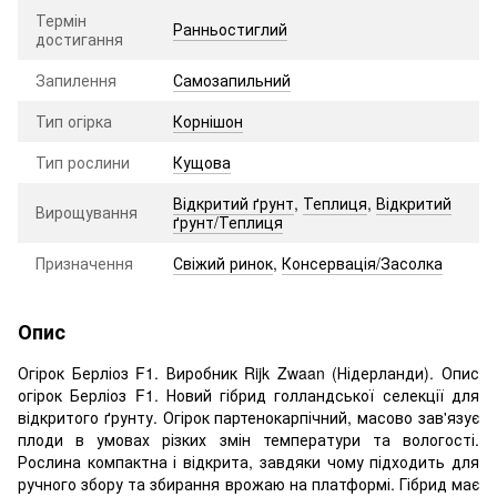
Термін
Ранньостиглий
достигання
Запилення
Самозапильний
Тип огірка
Корнішон
Тип рослини
Кущова
Відкритий ґрунт
,
Теплиця
,
Відкритий
Вирощування
ґрунт/Теплиця
Призначення
Свіжий ринок
,
Консервація/Засолка
Опис
Огірок Берліоз F1. Виробник Rijk Zwaan (Нідерланди). Опис
огірок Берліоз F1. Новий гібрид голландської селекції для
відкритого ґрунту. Огірок партенокарпічний, масово зав'язує
плоди в умовах різких змін температури та вологості.
Рослина компактна і відкрита, завдяки чому підходить для
ручного збору та збирання врожаю на платформі. Гібрид має