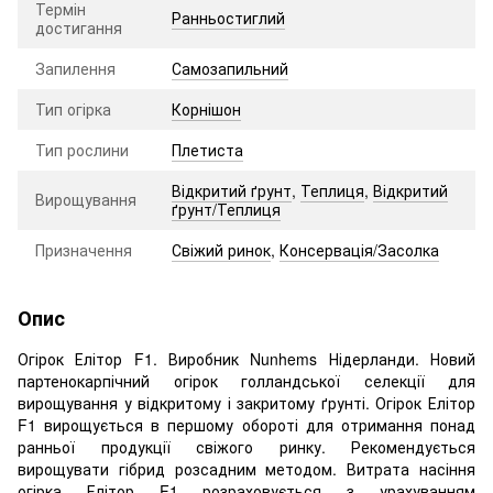
Термін
Ранньостиглий
достигання
Запилення
Самозапильний
Тип огірка
Корнішон
Тип рослини
Плетиста
Відкритий ґрунт
,
Теплиця
,
Відкритий
Вирощування
ґрунт/Теплиця
Призначення
Свіжий ринок
,
Консервація/Засолка
Опис
Огірок Елітор F1. Виробник Nunhems Нідерланди. Новий
партенокарпічний огірок голландської селекції для
вирощування у відкритому і закритому ґрунті. Огірок Елітор
F1 вирощується в першому обороті для отримання понад
ранньої продукції свіжого ринку. Рекомендується
вирощувати гібрид розсадним методом. Витрата насіння
огірка Елітор F1 розраховується з урахуванням