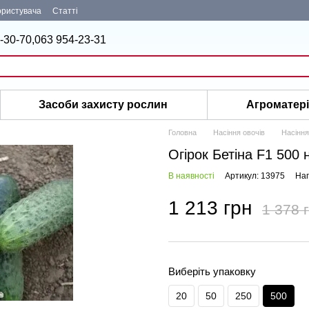
ористувача
Статті
-30-70,
063 954-23-31
Засоби захисту рослин
Агроматер
Головна
Насіння овочів
Насіння
Огірок Бетіна F1 500 
В наявності
Артикул: 13975
Нап
1 213 грн
1 378 
Виберіть упаковку
20
50
250
500