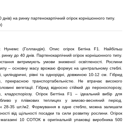
 днів) на ринку партенокарпічний огірок корнішонного типу.
я)
к Нунемс (Голландія). Опис огірок Бетіна F1. Найбільш
а ринку до 40 днів. Партенокарпічний огірок корнішонного типу.
стання витримують умови зниженої освітленості. Рослини
 типу – основну масу врожаю формує на центральному стеблі.
, циліндричні, рівні та однорідні, довжиною 10-12 см. Гібрид
м, прекрасною транспортабельністю. Не втрачає високого
оловині вегетації. Гібрид відносно стійкий до пероноспорозу,
, кладоспоріозу. Огірок Беттіна F1 – ідеальний вибір для
бливо у плівкових теплицях у зимово-весняний період.
н 28-35 шт./м2. Формування в одне стебло, можна залишати
ності від щільності посадки та сили розвитку рослини. Огірок
 магазині 10 СОТОК в оригінальній упаковці виробника 500