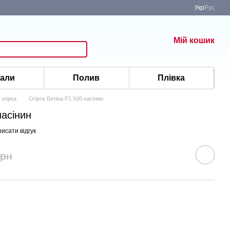
Укр
Рус
Мій кошик
іали
Полив
Плівка
 огірка
Огірок Бетіна F1 500 насінин
насінин
исати відгук
грн