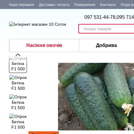
Перейти до основного контенту
Наші переваги
Доставка і оплата
Повернення
Контакти
Угода к
097 531-44-78,
095 714
Насіння овочів
Добрива