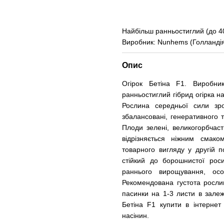
Найбільш ранньостиглий (до 40
Виробник: Nunhems (Голланді
Опис
Огірок Бетіна F1. Виробни
ранньостиглий гібрид огірка н
Рослина середньої сили зро
збалансовані, генеративного
Плоди зелені, великогорбчасті
відрізняється ніжним смако
товарного вигляду у другій п
стійкий до борошнистої роси
раннього вирощування, осо
Рекомендована густота росли
пасинки на 1-3 листи в залеж
Бетіна F1 купити в інтернет
насінин.