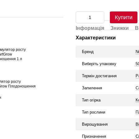
Купити
Інформація
Знижки
В
Характеристики
Бренд
N
Виберіть упаковку
5
Термін достигання
Р
лятор росту
Grow Плодоношення
Запилення
С
н
Тип огірка
К
Тип рослини
П
Вирощування
В
Призначення
С