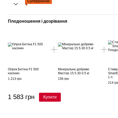
Суперранній
Плодоношення і дозрівання
Огірок Бетіна F1 500
Мінеральне добриво
Стиму
насінин
Мастер 15.5.30 0.5 кг
Smart
1 л
1 213 грн
156 грн
214 гр
1 583 грн
Купити