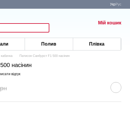
Укр
Рус
Мій кошик
іали
Полив
Плівка
 кабачка
Патисон Санбурст F1 500 насінин
500 насінин
исати відгук
грн