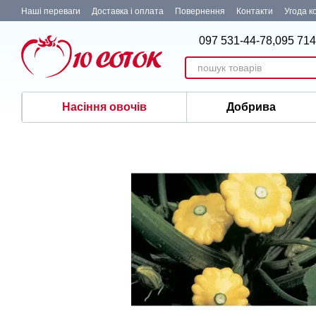
Перейти до основного контенту
Наші переваги
Доставка і оплата
Повернення
Контакти
Угода к
097 531-44-78,
095 714
Насіння овочів
Добрива