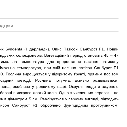
ідгуки
ик Syngenta (Нідерланди). Опис Патісон Санбурст F1. Новий
ндських селекціонерів. Вегетаційний період становить 45 – 47
птимальна температура для проростання насіння патисону
імальна температура, при якій насіння патісон Санбурст F1
0. Рослина вирощується у відкритому ґрунті, прямим посівом
зсадний метод). Рослина потужна, активно розвивається,
инена, особливо у родючому шарі. Округлі плоди з ажурною
бовані в яскраво-жовтий колір. Одна з численних переваг – це
онів діаметром 5 см. Реалізується у свіжому вигляді, підходить
тисон Санбурст F1 оброблено фунгіцидним протруйником,