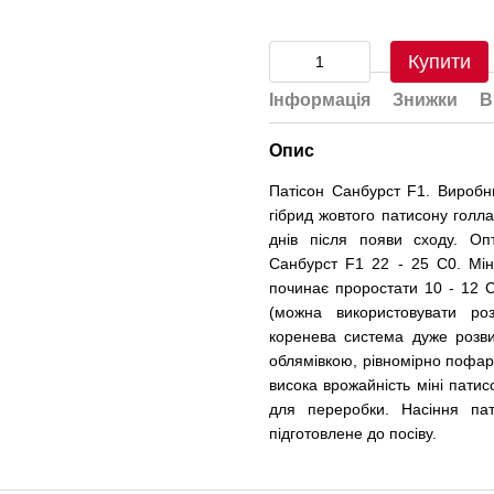
Купити
Інформація
Знижки
В
Опис
Патісон Санбурст F1. Виробн
гібрид жовтого патисону голла
днів після появи сходу. О
Санбурст F1 22 - 25 С0. Мін
починає проростати 10 - 12 С
(можна використовувати ро
коренева система дуже розв
облямівкою, рівномірно пофар
висока врожайність міні патис
для переробки. Насіння па
підготовлене до посіву.