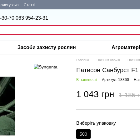
ористувача
Статті
-30-70,
063 954-23-31
Засоби захисту рослин
Агроматер
Головна
Насіння овочів
Насіння
Патисон Санбурст F1 
В наявності
Артикул: 18860
Нап
1 043 грн
1 185 
Виберіть упаковку
500